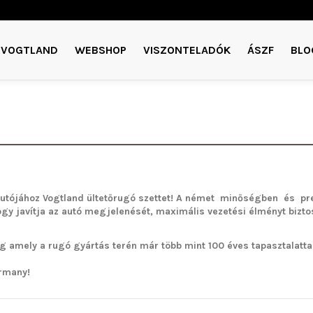
VOGTLAND
WEBSHOP
VISZONTELADÓK
ÁSZF
BLO
utójához Vogtland ültetőrugó szettet!
A német minőségben és pre
ogy javítja az autó megjelenését, maximális vezetési élményt bizto
g amely a rugó gyártás terén már több mint 100 éves tapasztalattal 
rmany!