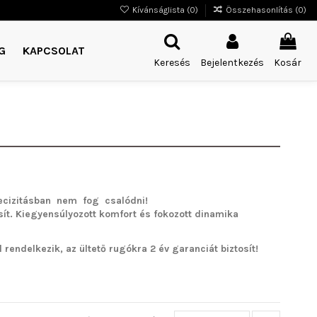
Kívánságlista (
0
)
Összehasonlítás (
0
)
G
KAPCSOLAT
Keresés
Bejelentkezés
Kosár
cizitásban nem fog csalódni!
sít. Kiegyensúlyozott komfort és fokozott dinamika
rendelkezik, az ültető rugókra 2 év garanciát biztosít!