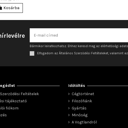
Kosárba
hírlevélre
Bármikor leiratkozhatsz. Ehhez keresd meg az elérhetőségi adata
Elfogadom az Általános Szerződési Feltételeket, valamint a
egédlet
Időtöltés
Szerződési Feltételek
Cégtörténet
ési tájékoztató
Filozófiánk
lói fiókom
Gyártás
ezés
Minőség
A Vogtlandról