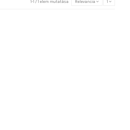
1-1 / 1 elem mutatása
Relevancia
1