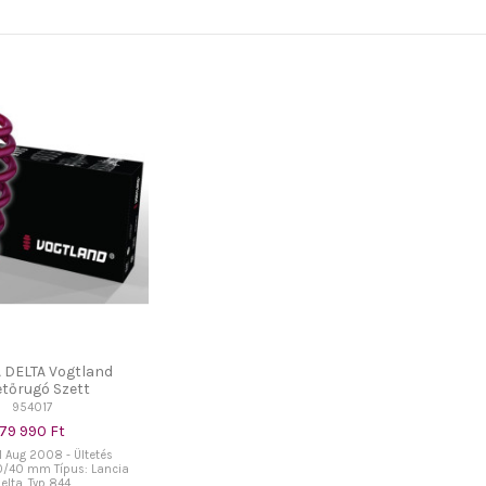
 DELTA Vogtland
etőrugó Szett
954017
79 990 Ft
 1 Aug 2008 - Ültetés
0/40 mm Típus: Lancia
elta, Typ 844