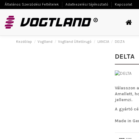
Általános Szerződési Feltételek
Adatkezelési tájékoztató
Kapcsolat
Kezdőlap
Vogtland
Vogtland Ültetőrugó
LANCIA
DELTA
DELTA
Válasszon a
Amellett, h
jellemzi.
A gyártó cé
Made in Ge