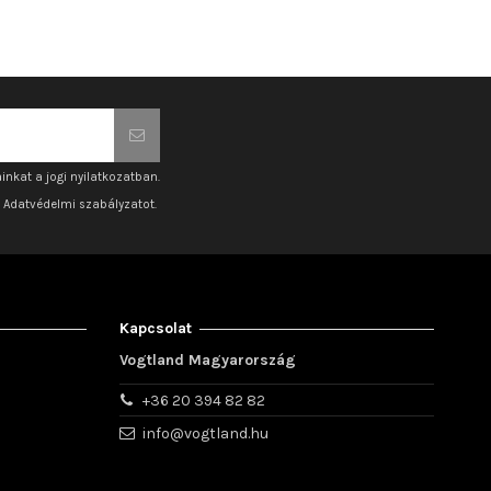
inkat a jogi nyilatkozatban.
z Adatvédelmi szabályzatot.
Kapcsolat
Vogtland Magyarország
+36 20 394 82 82
info@vogtland.hu