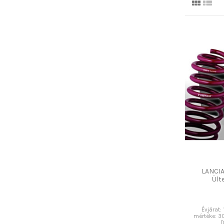
LANCIA
Ült
Évjárat:
mértéke: 3
D