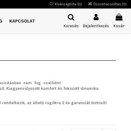
Kívánságlista (
0
)
Összehasonlítás (
0
)
G
KAPCSOLAT
Keresés
Bejelentkezés
Kosár
cizitásban nem fog csalódni!
sít. Kiegyensúlyozott komfort és fokozott dinamika
rendelkezik, az ültető rugókra 2 év garanciát biztosít!