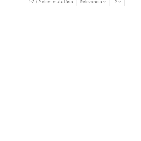
1-2 / 2 elem mutatása
Relevancia
2