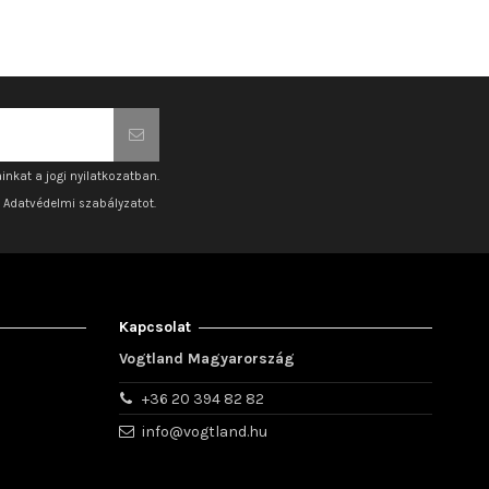
inkat a jogi nyilatkozatban.
z Adatvédelmi szabályzatot.
Kapcsolat
Vogtland Magyarország
+36 20 394 82 82
info@vogtland.hu