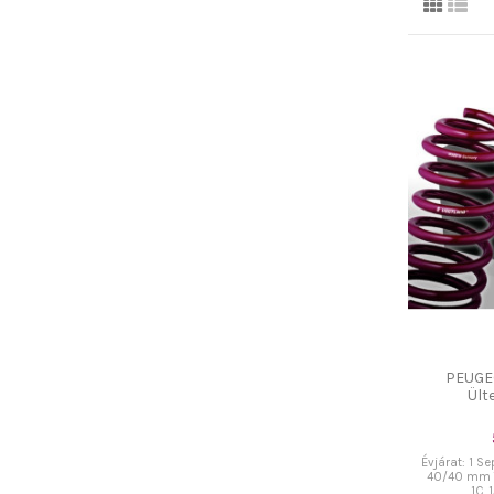
PEUGE
Ült
Évjárat: 1 Se
40/40 mm T
1C, 