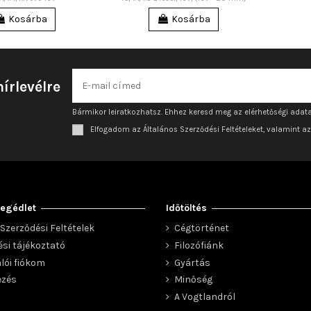
Kosárba
Kosárba
hírlevélre
Bármikor leiratkozhatsz. Ehhez keresd meg az elérhetőségi adata
Elfogadom az Általános Szerződési Feltételeket, valamint a
egédlet
Időtöltés
Szerződési Feltételek
Cégtörténet
ési tájékoztató
Filozófiánk
lói fiókom
Gyártás
ezés
Minőség
A Vogtlandról