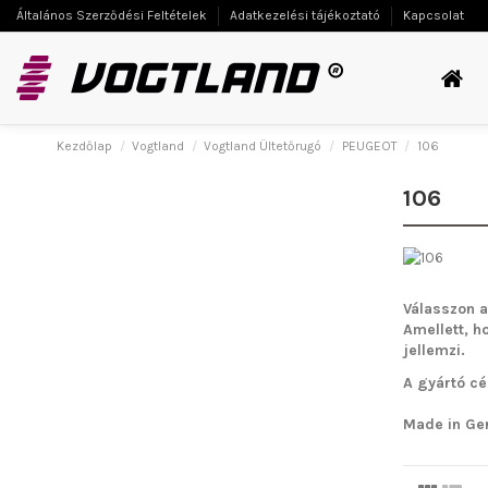
Általános Szerződési Feltételek
Adatkezelési tájékoztató
Kapcsolat
Kezdőlap
Vogtland
Vogtland Ültetőrugó
PEUGEOT
106
106
Válasszon a
Amellett, h
jellemzi.
A gyártó cé
Made in Ge