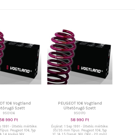
OT 106 Vogtland
PEUGEOT 106 Vogtland
etőrugó Szett
Ültetőrugó Szett
950106
950170
58 990 Ft
58 990 Ft
p 1991 - Ültetés mértéke:
Évjárat: 1 Sep 1991 - Ültetés mértéke:
ípus: Peugeot 106, Typ
35/35 mm Típus: Peugeot 106, Typ
1A, 1.4, kivéve 16V
1C, 1A, 1.5 Diesel, 16V, (16V - 20 mm)