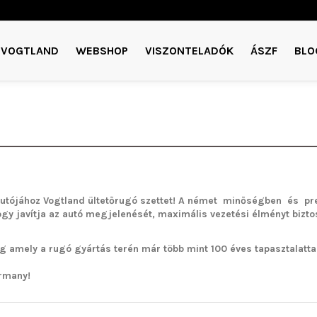
VOGTLAND
WEBSHOP
VISZONTELADÓK
ÁSZF
BLO
utójához Vogtland ültetőrugó szettet!
A német minőségben és pre
ogy javítja az autó megjelenését, maximális vezetési élményt bizto
g amely a rugó gyártás terén már több mint 100 éves tapasztalattal 
rmany!