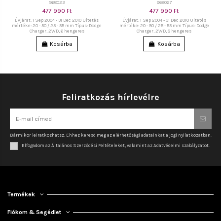
968023
968027
477 990 Ft
477 990 Ft
Évjárat: 1 Sep 2004 - 31 Dec 2010 Ültetés
Évjárat: 1 Sep 2004 - 31 Dec 2010 Ültetés
mértéke: 20 - 50 / 25 - 55 mm Típus: Dodge
mértéke: 20 - 50 / 25 - 55 mm Típus: Dodge
Charger, 2WD, 6 hengeres
Charger, 2WD, 8 hengeres
Kosárba
Kosárba
Feliratkozás hírlevélre
Bármikor leiratkozhatsz. Ehhez keresd meg az elérhetőségi adatainkat a jogi nyilatkozatban.
Elfogadom az Általános Szerződési Feltételeket, valamint az Adatvédelmi szabályzatot.
Termékek
Fiókom & Segédlet