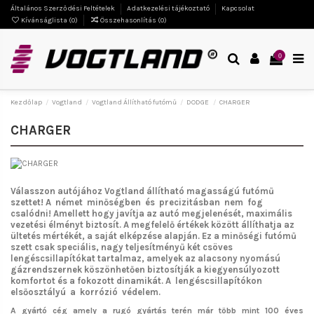
Általános Szerződési Feltételek
Adatkezelési tájékoztató
Kapcsolat
Kívánságlista (
0
)
Összehasonlítás (
0
)
0
Kezdőlap
Vogtland
Vogtland Állítható futómű
DODGE
CHARGER
CHARGER
Válasszon autójához Vogtland
állítható magasságú futómű
szettet!
A német minőségben és precizitásban nem fog
csalódni!
Amellett hogy javítja az autó megjelenését, maximális
vezetési élményt biztosít. A megfelelő értékek között állíthatja az
ültetés mértékét, a saját elképzése alapján. Ez a minőségi futómű
szett csak speciális, nagy teljesítményű két csöves
lengéscsillapítókat tartalmaz, amelyek az alacsony nyomású
gázrendszernek köszönhetően biztosítják a kiegyensúlyozott
komfortot és a fokozott dinamikát. A lengéscsillapítókon
elsőosztályú a korrózió védelem.
A gyártó cég amely a rugó gyártás terén már több mint 100 éves