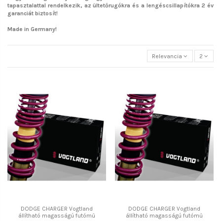
tapasztalattal rendelkezik, az ültetőrugókra és a lengéscsillapítókra 2 év
garanciát biztosít!
Made in Germany!
Relevancia
2
DODGE CHARGER Vogtland
DODGE CHARGER Vogtland
állítható magasságú futómű
állítható magasságú futómű