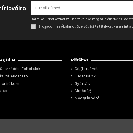
hírlevélre
Bármikor leiratkozhatsz. Ehhez keresd meg az elérhetőségi adata
Elfogadom az Általános Szerződési Feltételeket, valamint a
egédlet
Időtöltés
Szerződési Feltételek
Cégtörténet
ési tájékoztató
Filozófiánk
lói fiókom
Gyártás
ezés
Minőség
A Vogtlandról