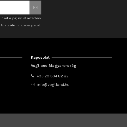
inkat a jogi nyilatkozatban.
z Adatvédelmi szabályzatot.
Kapcsolat
Vogtland Magyarország
+36 20 394 82 82
info@vogtland.hu