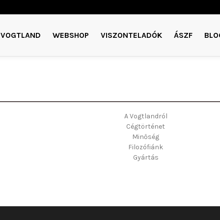
VOGTLAND
WEBSHOP
VISZONTELADÓK
ÁSZF
BLO
A Vogtlandról
Cégtörténet
Minőség
Filozófiánk
Gyártás