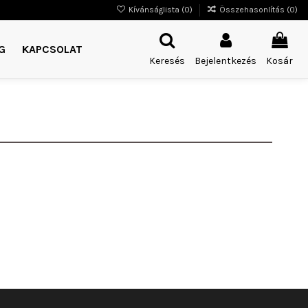
Kívánságlista (
0
)
Összehasonlítás (
0
)
G
KAPCSOLAT
Keresés
Bejelentkezés
Kosár