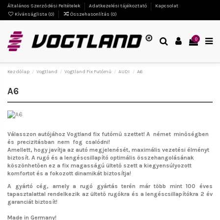
Általános Szerződési Feltételek
Adatkezelési tájékoztató
Kapcsolat
Kívánságlista (
0
)
Összehasonlítás (
0
)
0
Kezdőlap
Vogtland
Vogtland Fix Futómű
AUDI
A6
A6
Válasszon autójához Vogtland fix futómű szettet!
A német minőségben
és precizitásban nem fog csalódni!
Amellett, hogy javítja az autó megjelenését, maximális vezetési élményt
biztosít. A rugó és a lengéscsillapító optimális összehangolásának
köszönhetően ez a fix magasságú ültető szett a kiegyensúlyozott
komfortot és a fokozott dinamikát biztosítja!
A gyártó cég, amely a rugó gyártás terén már több mint 100 éves
tapasztalattal rendelkezik az ültető rugókra és a lengéscsillapítókra 2 év
garanciát biztosít!
Made in Germany!