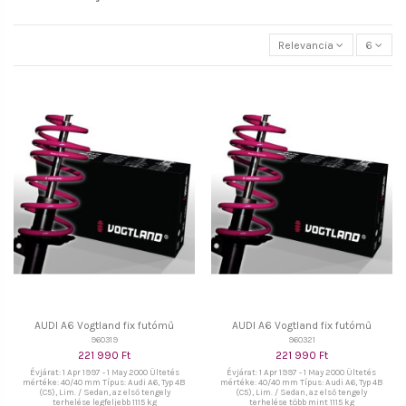
Relevancia
6
AUDI A6 Vogtland fix futómű
AUDI A6 Vogtland fix futómű
960319
960321
221 990 Ft
221 990 Ft
Évjárat: 1 Apr 1997 - 1 May 2000 Ültetés
Évjárat: 1 Apr 1997 - 1 May 2000 Ültetés
mértéke: 40/40 mm Típus: Audi A6, Typ 4B
mértéke: 40/40 mm Típus: Audi A6, Typ 4B
(C5), Lim. / Sedan, az első tengely
(C5), Lim. / Sedan, az első tengely
terhelése legfeljebb 1115 kg
terhelése több mint 1115 kg