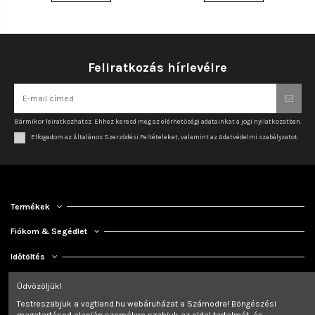
Feliratkozás hírlevélre
Bármikor leiratkozhatsz. Ehhez keresd meg az elérhetőségi adatainkat a jogi nyilatkozatban.
Elfogadom az Általános Szerződési Feltételeket, valamint az Adatvédelmi szabályzatot.
Termékek
Fiókom & Segédlet
Időtöltés
Kapcsolat
Üdvözöljük!
Testreszabjuk a vogtland.hu webáruházat a Számodra! Böngészési