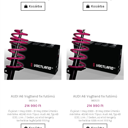
Kosárba
Kosárba
AUDI A6 Vogtland fix futómű
AUDI A6 Vogtland fix futómű
960124
960125
214 990 Ft
214 990 Ft
Évjárat: 1 May 2000 - 31 May 2004 Ültetés
Évjárat: 1 May 2000 - 31 May 2004 Ültetés
mértéke: 40/40 mm Típus: Audi A6, Typ 4B
mértéke: 40/40 mm Típus: Audi A6, Typ 4B
(C5), Lim. / Sedan, az első tengely
(C5), Lim. / Sedan, az első tengely
terhelése legfeljebb 1115 kg
terhelése több mint 1115 kg
Kosárba
Kosárba