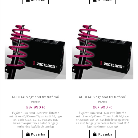
AUDI A6 Vogtland fix futómű
AUDI A6 Vogtland fix futómű
960657
960658
267 990 Ft
267 990 Ft
Évjárat: Jun 2004 - Mar 2011 Ültetés
Évjárat: Jun 2004 - Mar 2011 Ültetés
mértéke: 40/40 mm Típus: Audi A6, type
mértéke: 40/40 mm Típus: Audi A6, type
4F, Sedan, 2.4, 3.0, 3.2 FSI, 2.0 TDI,
4F, Sedan, 3.0 TDI, 4.2, beleértve quattro,
beleértve quattro, az első tengely
az első tengely terhelése több mint 1215
terhelése legfeljebb 1215 kg
kg (maximum 1305 kg)
Kosárba
Kosárba