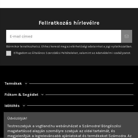
Feliratkozás hírlevélre
Bármikor leiratkozhatsz. Ehhez keresd meg az elérhetőségi adatainkat a jogi nyilatkozatban.
Elfogadom az Általános Szerződési Feltételeket, valamint az Adatvédelmi szabályzatot.
Termékek
Fiókom & Segédlet
Időtöltés
Kapcsolat
Üdvözöljük!
Testreszabjuk a vogtland.hu webáruházat a Számodra! Böngészési
magatartásod alapján személyre szabjuk az oldal tartalmát, és
megjelenítjük a legrelevánsabb ajánlatokat és termékeket Számodra. Az