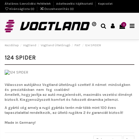
Általános Szerződési Feltételek
Adatkezelési tájékoztató
Kapcsolat
Kívánságlista (
0
)
Összehasonlítás (
0
)
0
Kezdőlap
Vogtland
Vogtland Ültetőrugó
FIAT
124 SPIDER
124 SPIDER
Válasszon autójához Vogtland ültetőrugó szettet!
A német minőségben
és precizitásban nem fog csalódni!
Amellett, hogy javítja az autó megjelenését, maximális vezetési élményt
biztosít. Kiegyensúlyozott komfort és fokozott dinamika jellemzi.
A gyártó cég amely a rugó gyártás terén már több mint 100 éves
tapasztalattal rendelkezik, az ültető rugókra 2 év garanciát biztosít!
Made in Germany!