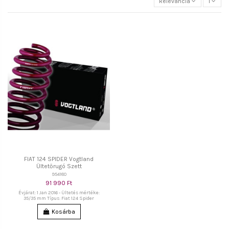
Relevancia
1
FIAT 124 SPIDER Vogtland
Ültetőrugó Szett
954180
91 990 Ft
Évjárat: 1 Jan 2016 - Ültetés mértéke:
35/35 mm Típus: Fiat 124 Spider
Kosárba