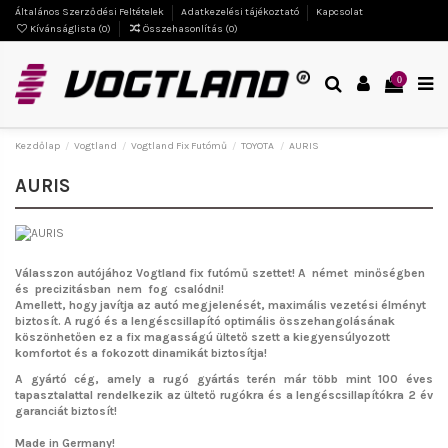
Általános Szerződési Feltételek
Adatkezelési tájékoztató
Kapcsolat
Kívánságlista (
0
)
Összehasonlítás (
0
)
0
Kezdőlap
Vogtland
Vogtland Fix Futómű
TOYOTA
AURIS
AURIS
Válasszon autójához Vogtland fix futómű szettet!
A német minőségben
és precizitásban nem fog csalódni!
Amellett, hogy javítja az autó megjelenését, maximális vezetési élményt
biztosít. A rugó és a lengéscsillapító optimális összehangolásának
köszönhetően ez a fix magasságú ültető szett a kiegyensúlyozott
komfortot és a fokozott dinamikát biztosítja!
A gyártó cég, amely a rugó gyártás terén már több mint 100 éves
tapasztalattal rendelkezik az ültető rugókra és a lengéscsillapítókra 2 év
garanciát biztosít!
Made in Germany!