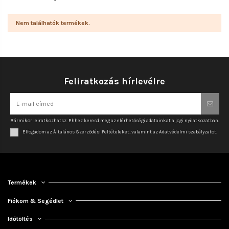
Nem találhatók termékek.
Feliratkozás hírlevélre
Bármikor leiratkozhatsz. Ehhez keresd meg az elérhetőségi adatainkat a jogi nyilatkozatban.
Elfogadom az Általános Szerződési Feltételeket, valamint az Adatvédelmi szabályzatot.
Termékek
Fiókom & Segédlet
Időtöltés