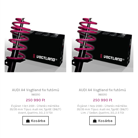
AUDI A4 Vogtland fix futómű
AUDI A4 Vogtland fix futómű
960010
960010
250 990 Ft
250 990 Ft
Évjárat: 1 Oct 2001 - Ültetés mértéke:
Évjárat: 1 Nov 2000 - Ültetés mértéke:
35/35 mm Típus: Audi A4, Typ 8E (B6/7)
35/35 mm Típus: Audi A4, Typ 8E (B6/7)
Avant, Quattro, 3.0, 2.5 TDI
Lim. / Sedan, Quattro, 3.0, 2.5 TDI
Kosárba
Kosárba