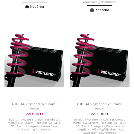
Alvázszámig: 8DX199999
Kosárba
Kosárba
AUDI A4 Vogtland fix futómű
AUDI A4 Vogtland fix futómű
960006
960007
221 990 Ft
221 990 Ft
Évjárat: 1 Nov 1994 - 31 Dec 1998 Ültetés
Évjárat: 1 Nov 1994 - 31 Dec 1998 Ültetés
mértéke: 35/35 mm Típus: Audi A4, Typ 8D
mértéke: 40/40 mm Típus: Audi A4, Typ 8D
(B5), Avant, 4 hengeres, kivéve Diesel,
(B5), Avant, 6 hengeres, Diesel, az első
Alvázszámig: 8DX199999
tengely terhelése legfeljebb 1120 kg,
Alvázszámig: 8DX199999