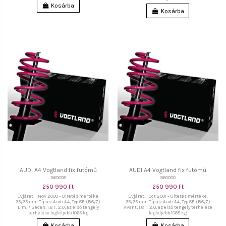
Kosárba
Kosárba
AUDI A4 Vogtland fix futómű
AUDI A4 Vogtland fix futómű
960008
960000
250 990 Ft
250 990 Ft
Évjárat: 1 Nov 2000 - Ültetés mértéke:
Évjárat: 1 Oct 2001 - Ültetés mértéke:
35/35 mm Típus: Audi A4, Typ 8E (B6/7)
35/35 mm Típus: Audi A4, Typ 8E (B6/7)
Lim. / Sedan, 1.8 T, 2.0, az első tengely
Avant, 1.8 T, 2.0, az első tengely terhelése
terhelése legfeljebb 1065 kg
legfeljebb 1065 kg
Kosárba
Kosárba