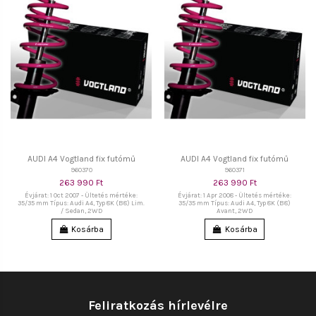
AUDI A4 Vogtland fix futómű
AUDI A4 Vogtland fix futómű
960370
960371
263 990 Ft
263 990 Ft
Évjárat: 1 Oct 2007 - Ültetés mértéke:
Évjárat: 1 Apr 2008 - Ültetés mértéke:
35/35 mm Típus: Audi A4, Typ 8K (B8) Lim.
35/35 mm Típus: Audi A4, Typ 8K (B8)
/ Sedan, 2WD
Avant, 2WD
Kosárba
Kosárba
Feliratkozás hírlevélre