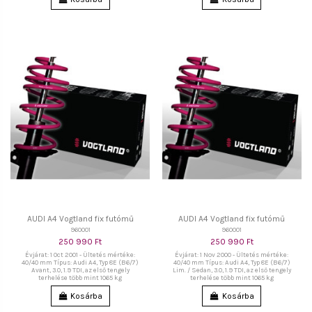
AUDI A4 Vogtland fix futómű
AUDI A4 Vogtland fix futómű
960001
960001
250 990 Ft
250 990 Ft
Évjárat: 1 Oct 2001 - Ültetés mértéke:
Évjárat: 1 Nov 2000 - Ültetés mértéke:
40/40 mm Típus: Audi A4, Typ 8E (B6/7)
40/40 mm Típus: Audi A4, Typ 8E (B6/7)
Avant, 3.0, 1.9 TDI, az első tengely
Lim. / Sedan, 3.0, 1.9 TDI, az első tengely
terhelése több mint 1065 kg
terhelése több mint 1065 kg
Kosárba
Kosárba