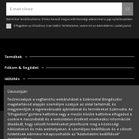
Bármikor leiratkozhatsz. Ehhez keresd meg az elérhetőségi adatainkat a jogi nyilatkozatban.
Elfogadom az Általános Szerződési Feltételeket, valamint az Adatvédelmi szabályzatot.
Termékek
Fiókom & Segédlet
Időtöltés
Kapcsolat
Üdvözöljük!
Testreszabjuk a vogtland.hu webáruházat a Számodra! Böngészési
magatartásod alapján személyre szabjuk az oldal tartalmát, és
megjelenítjük a legrelevánsabb ajánlatokat és termékeket Számodra. Az
"Elfogadom" gombra kattintva vagy a mezőn kívülre kattintva elfogadod a
cookie-k használatát és a weboldalon érzékelt viselkedési információk
átadását, hogy célzott hirdetéseket jelenítsünk meg a közösségi
hálózatokon és más webhelyeken. A személyes beállítások és a célzott
hirdetések bármikor kikapcsolhatók az "Adatvédelmi beállítások"