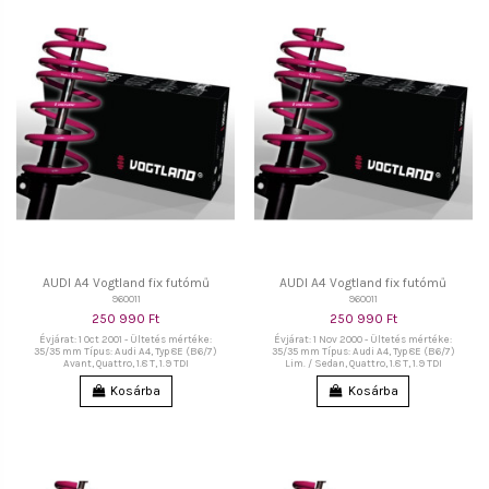
AUDI A4 Vogtland fix futómű
AUDI A4 Vogtland fix futómű
960011
960011
250 990 Ft
250 990 Ft
Évjárat: 1 Oct 2001 - Ültetés mértéke:
Évjárat: 1 Nov 2000 - Ültetés mértéke:
35/35 mm Típus: Audi A4, Typ 8E (B6/7)
35/35 mm Típus: Audi A4, Typ 8E (B6/7)
Avant, Quattro, 1.8 T, 1.9 TDI
Lim. / Sedan, Quattro, 1.8 T, 1.9 TDI
Kosárba
Kosárba