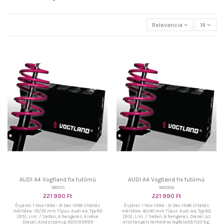
Relevancia
14
AUDI A4 Vogtland fix futómű
AUDI A4 Vogtland fix futómű
960110
960004
221 990 Ft
221 990 Ft
Évjárat: 1 Nov 1994 - 31 Dec 1998 Ültetés
Évjárat: 1 Nov 1994 - 31 Dec 1998 Ültetés
mértéke: 35/35 mm Típus: Audi A4, Typ 8D
mértéke: 40/40 mm Típus: Audi A4, Typ 8D
(B5), Lim. / Sedan, 4 hengeres, kivéve
(B5), Lim. / Sedan, 6 hengeres, Diesel, az
Diesel, Alvázszámig: 8DX199999
első tengely terhelése legfeljebb 1120 kg,