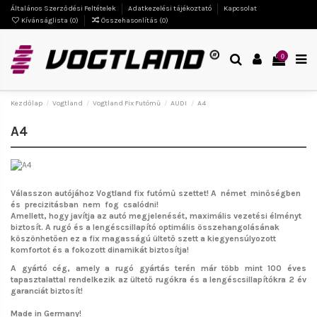
Általános Szerződési Feltételek
Adatkezelési tájékoztató
Kapcsolat
Kívánságlista (
0
)
Összehasonlítás (
0
)
0
Kezdőlap
Vogtland
Vogtland Fix Futómű
AUDI
A4
A4
Válasszon autójához Vogtland fix futómű szettet!
A német minőségben
és precizitásban nem fog csalódni!
Amellett, hogy javítja az autó megjelenését, maximális vezetési élményt
biztosít. A rugó és a lengéscsillapító optimális összehangolásának
köszönhetően ez a fix magasságú ültető szett a kiegyensúlyozott
komfortot és a fokozott dinamikát biztosítja!
A gyártó cég, amely a rugó gyártás terén már több mint 100 éves
tapasztalattal rendelkezik az ültető rugókra és a lengéscsillapítókra 2 év
garanciát biztosít!
Made in Germany!