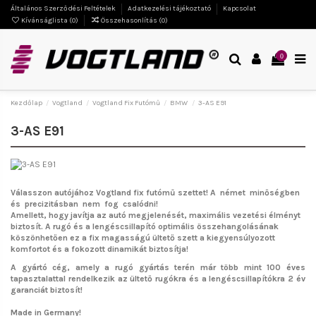
Általános Szerződési Feltételek
Adatkezelési tájékoztató
Kapcsolat
Kívánságlista (
0
)
Összehasonlítás (
0
)
0
Kezdőlap
Vogtland
Vogtland Fix Futómű
BMW
3-AS E91
3-AS E91
Válasszon autójához Vogtland fix futómű szettet!
A német minőségben
és precizitásban nem fog csalódni!
Amellett, hogy javítja az autó megjelenését, maximális vezetési élményt
biztosít. A rugó és a lengéscsillapító optimális összehangolásának
köszönhetően ez a fix magasságú ültető szett a kiegyensúlyozott
komfortot és a fokozott dinamikát biztosítja!
A gyártó cég, amely a rugó gyártás terén már több mint 100 éves
tapasztalattal rendelkezik az ültető rugókra és a lengéscsillapítókra 2 év
garanciát biztosít!
Made in Germany!