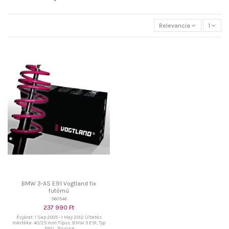
Relevancia
1
BMW 3-AS E91 Vogtland fix
futómű
960546
237 990 Ft
Évjárat: 1 Sep 2005 - 1 May 2012 Ültetés
mértéke: 40/25 mm Típus: BMW 3 E91, Typ
392L, Touring