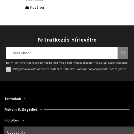
Kosárba
Feliratkozás hírlevélre
Bármikor leiratkozhatsz. Ehhez keresd meg az elérhetőségi adatainkat a jogi nyilatkozatban.
Elfogadom az Általános Szerződési Feltételeket, valamint az Adatvédelmi szabályzatot.
Termékek
Fiókom & Segédlet
Időtöltés
Kapcsolat
Üdvözöljük!