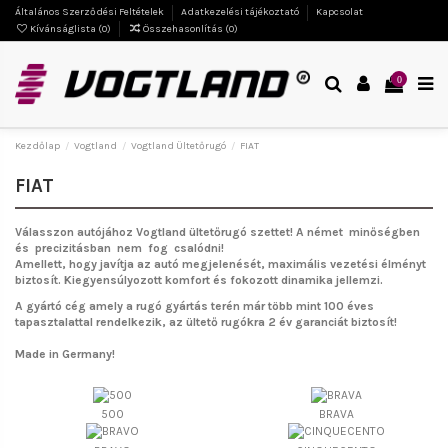
Általános Szerződési Feltételek
Adatkezelési tájékoztató
Kapcsolat
Kívánságlista (
0
)
Összehasonlítás (
0
)
0
Kezdőlap
Vogtland
Vogtland Ültetőrugó
FIAT
FIAT
Válasszon autójához Vogtland ültetőrugó szettet!
A német minőségben
és precizitásban nem fog csalódni!
Amellett, hogy javítja az autó megjelenését, maximális vezetési élményt
biztosít. Kiegyensúlyozott komfort és fokozott dinamika jellemzi.
A gyártó cég amely a rugó gyártás terén már több mint 100 éves
tapasztalattal rendelkezik, az ültető rugókra 2 év garanciát biztosít!
Made in Germany!
500
BRAVA