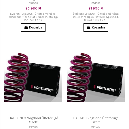
954023
954052
85 990 Ft
81 990 Ft
Évjárat: 1 Oct 2005 - Ültetés mértéke:
Évjárat: 1 Oct 2007 - Ültetés mértéke:
50/40 mm Típus: Fiat Grande Punto, Typ
20/35 mm Típus: Fiat 500, Typ 312, 1.4,
199, Evo, 1.2, 1.4
Diesel, csak A + CH
Kosárba
Kosárba
FIAT PUNTO Vogtland Ültetőrugó
FIAT 500 Vogtland Ültetőrugó
Szett
Szett
954038
954022