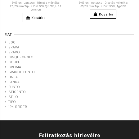
Évjárat: 1 Jan 2011 - Ültetés mértéke:
Évjárat: 1 Oct 2012 - Ültetés mértéke:
25/35 mm Típus: Fiat 500, Typ 312, USA
35/35 mm Típus: Fiat 500L, Typ 199
Version
Kosárba
Kosárba
FIAT
500
BRAVA
BRAVO
CINQUECENTO
COUPÉ
CROMA
GRANDE PUNTO
LINEA
PANDA
PUNTO
SEICENTO
STILO
TIPO
124 SPIDER
Feliratkozás hírlevélre