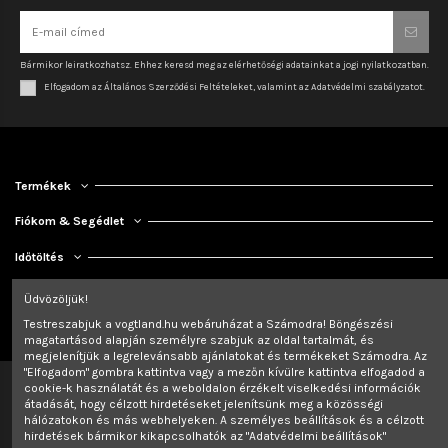
Bármikor leiratkozhatsz. Ehhez keresd meg az elérhetőségi adatainkat a jogi nyilatkozatban.
Elfogadom az Általános Szerződési Feltételeket, valamint az Adatvédelmi szabályzatot.
Termékek
Fiókom & Segédlet
Időtöltés
Kapcsolat
Üdvözöljük!
Testreszabjuk a vogtland.hu webáruházat a Számodra! Böngészési
magatartásod alapján személyre szabjuk az oldal tartalmát, és
megjelenítjük a legrelevánsabb ajánlatokat és termékeket Számodra. Az
"Elfogadom" gombra kattintva vagy a mezőn kívülre kattintva elfogadod a
cookie-k használatát és a weboldalon érzékelt viselkedési információk
átadását, hogy célzott hirdetéseket jelenítsünk meg a közösségi
hálózatokon és más webhelyeken. A személyes beállítások és a célzott
hirdetések bármikor kikapcsolhatók az "Adatvédelmi beállítások"