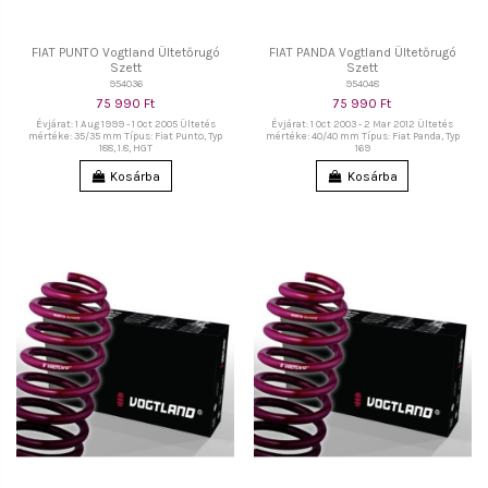
FIAT PUNTO Vogtland Ültetőrugó
FIAT PANDA Vogtland Ültetőrugó
Szett
Szett
954036
954048
75 990 Ft
75 990 Ft
Évjárat: 1 Aug 1999 - 1 Oct 2005 Ültetés
Évjárat: 1 Oct 2003 - 2 Mar 2012 Ültetés
mértéke: 35/35 mm Típus: Fiat Punto, Typ
mértéke: 40/40 mm Típus: Fiat Panda, Typ
188, 1.8, HGT
169
Kosárba
Kosárba