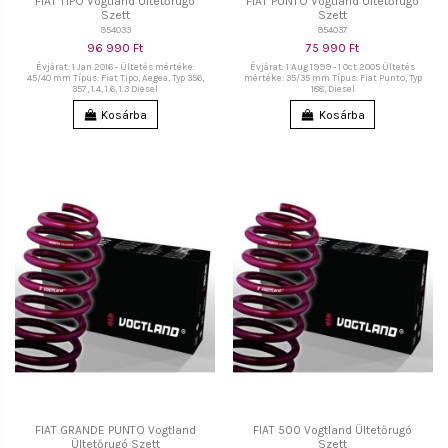
FIAT TIPO Vogtland Ültetőrugó
FIAT PUNTO Vogtland Ültetőrugó
Szett
Szett
954033
954037
96 990 Ft
75 990 Ft
Évjárat: 1 Jan 2016 - Ültetés mértéke:
Évjárat: 1 Aug 1999 - 1 Oct 2005 Ültetés
45/40 mm Típus: Fiat Tipo, Aegea, Typ 356,
mértéke: 35/35 mm Típus: Fiat Punto, Typ
357, 1.4, 1.6, 1.3 Diesel
188, Diesel
Kosárba
Kosárba
FIAT GRANDE PUNTO Vogtland
FIAT 500 Vogtland Ültetőrugó
Ültetőrugó Szett
Szett