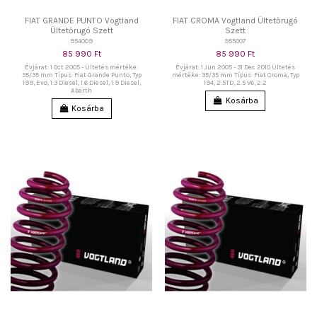
FIAT GRANDE PUNTO Vogtland
FIAT CROMA Vogtland Ültetőrugó
Ültetőrugó Szett
Szett
954009
955007
85 990 Ft
85 990 Ft
Évjárat: 1 Oct 2005 - Ültetés mértéke:
Évjárat: 1 Jun 2005 - 31 Dec 2010 Ültetés
35/35 mm Típus: Fiat Grande Punto, Typ
mértéke: 35/35 mm Típus: Fiat Croma, Typ
199, Evo, 1.3 Diesel, 1.6 Diesel, 1.9 Diesel,
194, 2.5TD, 2.5 V6, 2.2
Abarth
Kosárba
Kosárba