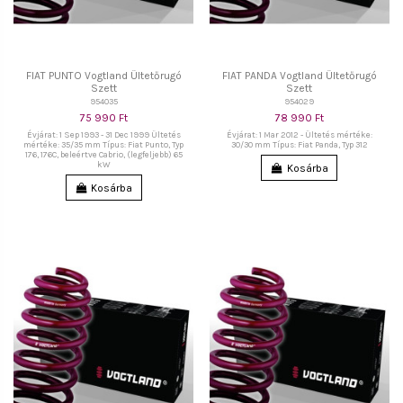
FIAT PUNTO Vogtland Ültetőrugó
FIAT PANDA Vogtland Ültetőrugó
Szett
Szett
954035
954029
75 990 Ft
78 990 Ft
Évjárat: 1 Sep 1993 - 31 Dec 1999 Ültetés
Évjárat: 1 Mar 2012 - Ültetés mértéke:
mértéke: 35/35 mm Típus: Fiat Punto, Typ
30/30 mm Típus: Fiat Panda, Typ 312
176, 176C, beleértve Cabrio, (legfeljebb) 65
kW
Kosárba
Kosárba