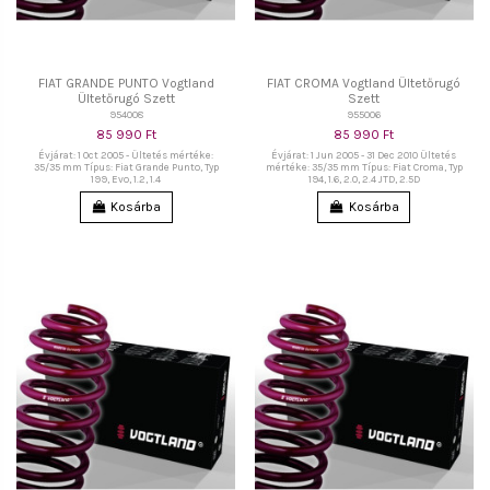
FIAT GRANDE PUNTO Vogtland
FIAT CROMA Vogtland Ültetőrugó
Ültetőrugó Szett
Szett
954008
955006
85 990 Ft
85 990 Ft
Évjárat: 1 Oct 2005 - Ültetés mértéke:
Évjárat: 1 Jun 2005 - 31 Dec 2010 Ültetés
35/35 mm Típus: Fiat Grande Punto, Typ
mértéke: 35/35 mm Típus: Fiat Croma, Typ
199, Evo, 1.2, 1.4
194, 1.6, 2.0, 2.4 JTD, 2.5D
Kosárba
Kosárba