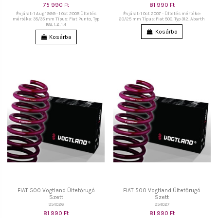
75 990 Ft
81 990 Ft
Évjárat: 1 Aug 1999 - 1 Oct 2005 Ültetés
Évjárat: 1 Oct 2007 - Ültetés mértéke:
mértéke: 35/35 mm Típus: Fiat Punto, Typ
20/25 mm Típus: Fiat 500, Typ 312, Abarth
188, 1.2, 1.4
Kosárba
Kosárba
FIAT 500 Vogtland Ültetőrugó
FIAT 500 Vogtland Ültetőrugó
Szett
Szett
954026
954027
81 990 Ft
81 990 Ft