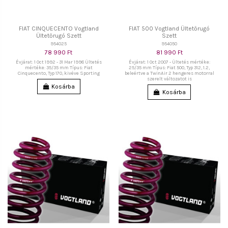
FIAT CINQUECENTO Vogtland
FIAT 500 Vogtland Ültetőrugó
Ültetőrugó Szett
Szett
954025
954050
78 990 Ft
81 990 Ft
Évjárat: 1 Oct 1992 - 31 Mar 1998 Ültetés
Évjárat: 1 Oct 2007 - Ültetés mértéke:
mértéke: 35/35 mm Típus: Fiat
25/35 mm Típus: Fiat 500, Typ 312, 1.2,
Cinquecento, Typ 170, kivéve Sporting
beleértve a TwinAir 2 hengeres motorral
szerelt változatot is
Kosárba
Kosárba