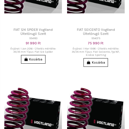
FIAT 124 SPIDER Vogtland
FIAT SEICENTO Vogtland
Ültetőrugó Szett
Ültetőrugó Szett
954180
954075
91 990 Ft
75 990 Ft
Évjárat: 1 Jan 2016 - Ültetés mértéke:
Évjárat: 1 Mar 1998 - Ültetés mértéke:
35/35 mm Típus: Fiat 124 Spider
35/35 mm Típus: Fiat Seicento, Typ 187,
kivéve Sporting
Kosárba
Kosárba