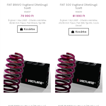
FIAT BRAVO Vogtland Ültetőrugó
FIAT 500 Vogtland Ültetőrugó
Szett
Szett
954017
954051
79 990 Ft
81 990 Ft
Évjárat: 1 Mar 2007 - Ültetés mértéke:
Évjárat: 1 Oct 2007 - Ültetés mértéke:
30/40 mm Típus: Fiat Bravo, Typ 198
25/35 mm Típus: Fiat 500, Typ 312, 1.4, és
Diesel
Kosárba
Kosárba