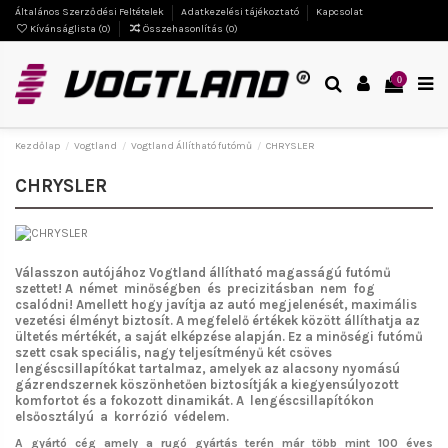
Általános Szerződési Feltételek
Adatkezelési tájékoztató
Kapcsolat
Kívánságlista (
0
)
Összehasonlítás (
0
)
0
Kezdőlap
Vogtland
Vogtland Állítható futómű
CHRYSLER
CHRYSLER
Válasszon autójához Vogtland
állítható magasságú futómű
szettet!
A német minőségben és precizitásban nem fog
csalódni!
Amellett hogy javítja az autó megjelenését, maximális
vezetési élményt biztosít. A megfelelő értékek között állíthatja az
ültetés mértékét, a saját elképzése alapján. Ez a minőségi futómű
szett csak speciális, nagy teljesítményű két csöves
lengéscsillapítókat tartalmaz, amelyek az alacsony nyomású
gázrendszernek köszönhetően biztosítják a kiegyensúlyozott
komfortot és a fokozott dinamikát. A lengéscsillapítókon
elsőosztályú a korrózió védelem.
A gyártó cég amely a rugó gyártás terén már több mint 100 éves