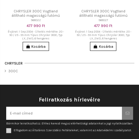
CHRYSLER 300C Vogtland
CHRYSLER 300C Vogtland
állítható magasságú futómű
állítható magasságú futómű
968022
968027
477 990 Ft
477 990 Ft
Évjárat: 1 Sep 2004 - Ültetés mértéke: 20 -
Évjárat: 1 Sep 2004 - Ültetés mértéke: 20 -
50 / 25 - 55 mm Típus: Chrysler 300C, Typ
50 / 25 - 55 mm Típus: Chrysler 300C, Typ
LX, 2WD, 6 hengeres
LX, 2WD, 8 hengeres
Kosárba
Kosárba
CHRYSLER
300C
Feliratkozás hírlevélre
Bármikor leiratkozhatsz. Ehhez keresd meg az elérhetőségi adatainkat a jogi nyilatkozatban.
Elfogadom az Általános Szerződési Feltételeket, valamint az Adatvédelmi szabályzatot.