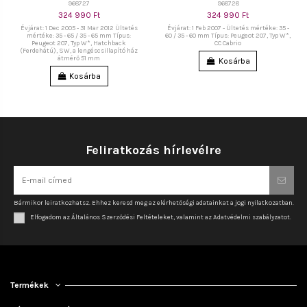
968727
968728
324 990 Ft
324 990 Ft
Évjárat: 1 Dec 2005 - 31 Mar 2012 Ültetés
Évjárat: 1 Feb 2007 - Ültetés mértéke: 35 -
mértéke: 35 - 65 / 35 - 65 mm Típus:
60 / 35 - 60 mm Típus: Peugeot 207, Typ W*,
Peugeot 207, Typ W*, Hatchback
CC Cabrio
(Ferdehátú), SW, a lengéscsillapító ház
átmérő 51 mm
Kosárba
Kosárba
Feliratkozás hírlevélre
Bármikor leiratkozhatsz. Ehhez keresd meg az elérhetőségi adatainkat a jogi nyilatkozatban.
Elfogadom az Általános Szerződési Feltételeket, valamint az Adatvédelmi szabályzatot.
Termékek