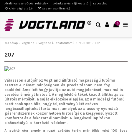
Általános Szerződési Feltételek
Adatkezelési tájékoztató
Kapcsolat
Kívánságlista (
0
)
Összehasonlítás (
0
)
0
Kezdőlap
Vogtland
Vogtland Állítható futómű
PEUGEOT
207
207
Válasszon autójához Vogtland
állítható magasságú futómű
szettet!
A német minőségben és precizitásban nem fog
csalódni!
Amellett hogy javítja az autó megjelenését, maximális
vezetési élményt biztosít. A megfelelő értékek között állíthatja az
ültetés mértékét, a saját elképzése alapján. Ez a minőségi futómű
szett csak speciális, nagy teljesítményű két csöves
lengéscsillapítókat tartalmaz, amelyek az alacsony nyomású
gázrendszernek köszönhetően biztosítják a kiegyensúlyozott
komfortot és a fokozott dinamikát. A lengéscsillapítókon
elsőosztályú a korrózió védelem.
A gyártó cég amely a rugó gyártás terén már több mint 100 éves