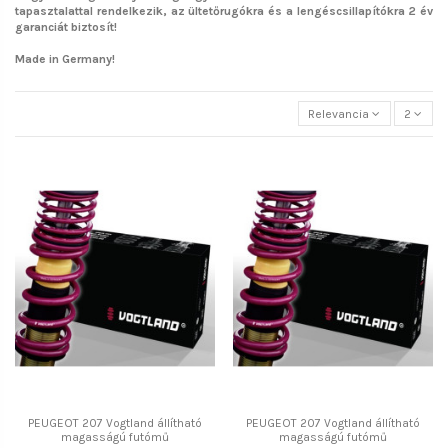
tapasztalattal rendelkezik, az ültetőrugókra és a lengéscsillapítókra 2 év
garanciát biztosít!
Made in Germany!
Relevancia
2
PEUGEOT 207 Vogtland állítható
PEUGEOT 207 Vogtland állítható
magasságú futómű
magasságú futómű