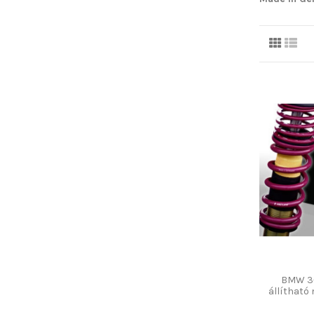
BMW 3-
állíthat