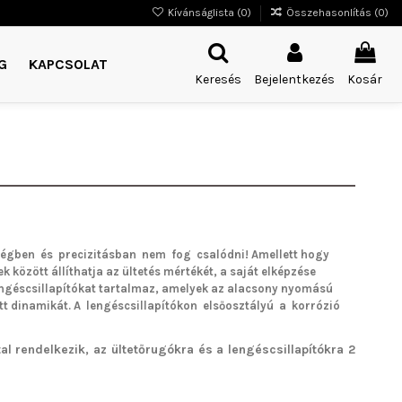
Kívánságlista (
0
)
Összehasonlítás (
0
)
G
KAPCSOLAT
Keresés
Bejelentkezés
Kosár
égben és precizitásban nem fog csalódni!
Amellett hogy
k között állíthatja az ültetés mértékét, a saját elképzése
lengéscsillapítókat tartalmaz, amelyek az alacsony nyomású
tt dinamikát. A lengéscsillapítókon elsőosztályú a korrózió
l rendelkezik, az ültetőrugókra és a lengéscsillapítókra 2