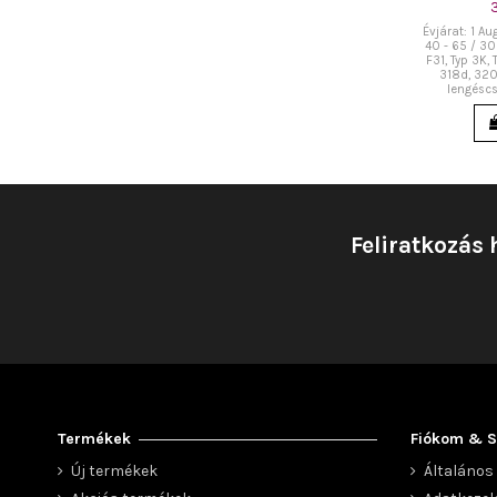
Évjárat: 1 Au
40 - 65 / 3
F31, Typ 3K, 
318d, 320
lengéscs
Feliratkozás 
Termékek
Fiókom & S
Új termékek
Általános 