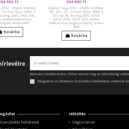
394 990 Ft
394 990 Ft
g 2012 - Ültetés mértéke:
Évjárat: 1 Aug 2012 - Ültetés mértéke:
0 - 55 mm Típus: BMW 3,
40 - 65 / 30 - 55 mm Típus: BMW 3,
Touring, 2WD, 316d, 316i,
F31, Typ 3K, Touring, 2WD, 320d,
i, kivéve elektronikus
325d, 328i, 330d, 335i, kivéve
illapító, kivéve 4WD
elektronikus lengéscsillapító, kivéve
4WD
Kosárba
Kosárba
hírlevélre
Bármikor leiratkozhatsz. Ehhez keresd meg az elérhetőségi adata
Elfogadom az Általános Szerződési Feltételeket, valamint a
egédlet
Időtöltés
Szerződési Feltételek
Cégtörténet