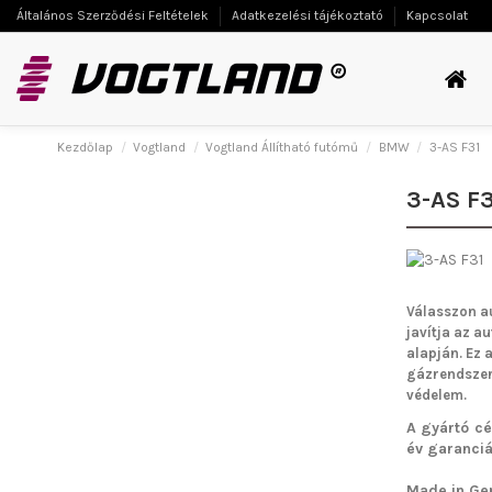
Általános Szerződési Feltételek
Adatkezelési tájékoztató
Kapcsolat
Kezdőlap
Vogtland
Vogtland Állítható futómű
BMW
3-AS F31
3-AS F3
Válasszon a
javítja az a
alapján. Ez 
gázrendszern
védelem.
A gyártó cé
év garanciát
Made in Ge