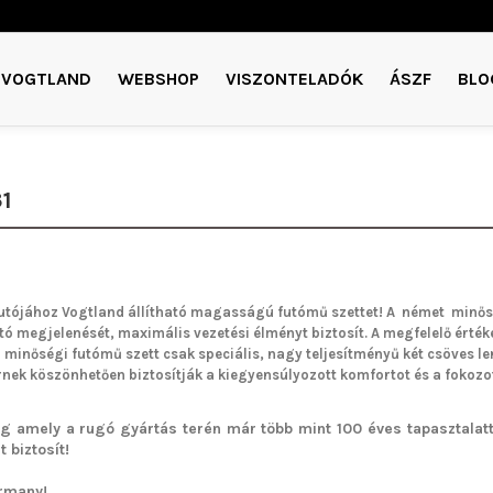
VOGTLAND
WEBSHOP
VISZONTELADÓK
ÁSZF
BLO
1
utójához Vogtland
állítható magasságú futómű
szettet!
A német minős
utó megjelenését, maximális vezetési élményt biztosít. A megfelelő értéke
a minőségi futómű szett csak speciális, nagy teljesítményű két csöves 
ek köszönhetően biztosítják a kiegyensúlyozott komfortot és a fokozo
g amely a rugó gyártás terén már több mint 100 éves tapasztalatta
 biztosít!
rmany!