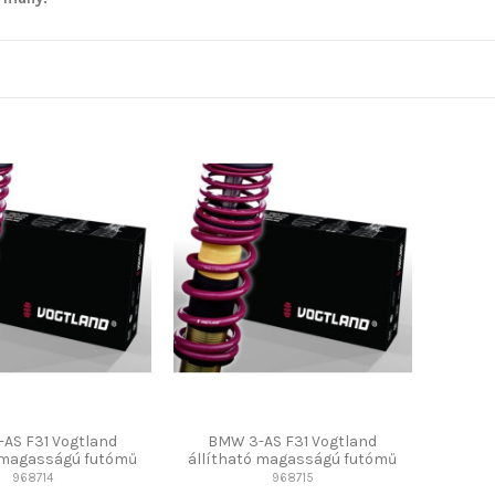
AS F31 Vogtland
BMW 3-AS F31 Vogtland
ó magasságú futómű
állítható magasságú futómű
968714
968715