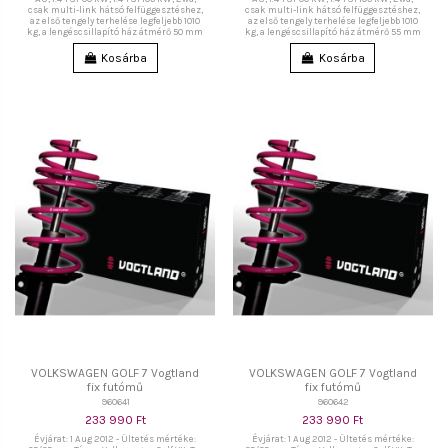
csak multi-link hátsó felfüggesztéshez,
csak multi-link hátsó felfüggesztéshez,
az első tengely terhelése legfeljebb 1010
az első tengely terhelése legfeljebb 1010
kg, a lengéscsillapító ház átmérő 50 mm
kg, a lengéscsillapító ház átmérő 55 mm
Kosárba
Kosárba
VOLKSWAGEN GOLF 7 Vogtland
VOLKSWAGEN GOLF 7 Vogtland
fix futómű
fix futómű
960641
960642
233 990 Ft
233 990 Ft
Évjárat: 1 Aug 2012 - Ültetés mértéke:
Évjárat: 1 Aug 2012 - Ültetés mértéke: