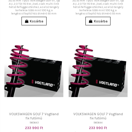
35/35 mm Típus: Volkswagen Golf VII, Typ
35/35 mm Típus: Volkswagen Golf VII, Typ
AU, 2.0 TDI 110 kW, 2wd, csak multi-link
AU, 2.0 TDI 110 kW, 2wd, csak multi-link
hátsó felfüggesztéshez, az első tengely
hátsó felfüggesztéshez, az első tengely
terhelése több mint 1010 kg, a
terhelése több mint 1010 kg, a
lengéscsillapító ház átmérő 50 mm
lengéscsillapító ház átmérő 55 mm
Kosárba
Kosárba
VOLKSWAGEN GOLF 7 Vogtland
VOLKSWAGEN GOLF 7 Vogtland
fix futómű
fix futómű
960643
960644
233 990 Ft
233 990 Ft