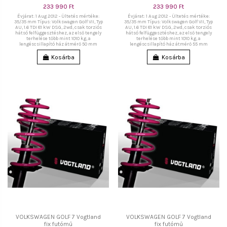
233 990 Ft
233 990 Ft
Évjárat: 1 Aug 2012 - Ültetés mértéke:
Évjárat: 1 Aug 2012 - Ültetés mértéke:
35/35 mm Típus: Volkswagen Golf VII, Typ
35/35 mm Típus: Volkswagen Golf VII, Typ
AU, 1.6 TDI 81 kW DSG, 2wd, csak torziós
AU, 1.6 TDI 81 kW DSG, 2wd, csak torziós
hátsó felfüggesztéshez, az első tengely
hátsó felfüggesztéshez, az első tengely
terhelése több mint 1010 kg, a
terhelése több mint 1010 kg, a
lengéscsillapító ház átmérő 50 mm
lengéscsillapító ház átmérő 55 mm
Kosárba
Kosárba
VOLKSWAGEN GOLF 7 Vogtland
VOLKSWAGEN GOLF 7 Vogtland
fix futómű
fix futómű