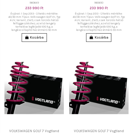
960649
960650
233 990 Ft
233 990 Ft
Évjárat: 1 Sep 2013 - Ültetés mértéke:
Évjárat: 1 Sep 2013 - Ültetés mértéke:
40/30 mm Típus: Volkswagen Golf VII, Typ
40/30 mm Típus: Volkswagen Golf VII, Typ
AUV, Variant, 2WD, csak torziós hátsó
AUV, Variant, 2WD, csak torziós hátsó
felfüggesztéshez, az első tengely
felfüggesztéshez, az első tengely
terhelése legfeljebb 1010 kg, a
terhelése legfeljebb 1010 kg, a
lengéscsillapító ház átmérő 50 mm
lengéscsillapító ház átmérő 55 mm
Kosárba
Kosárba
VOLKSWAGEN GOLF 7 Vogtland
VOLKSWAGEN GOLF 7 Vogtland