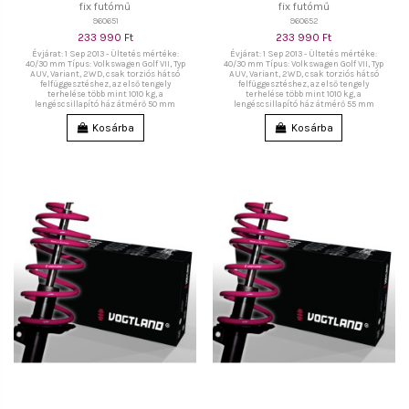
fix futómű
fix futómű
960651
960652
233 990 Ft
233 990 Ft
Évjárat: 1 Sep 2013 - Ültetés mértéke:
Évjárat: 1 Sep 2013 - Ültetés mértéke:
40/30 mm Típus: Volkswagen Golf VII, Typ
40/30 mm Típus: Volkswagen Golf VII, Typ
AUV, Variant, 2WD, csak torziós hátsó
AUV, Variant, 2WD, csak torziós hátsó
felfüggesztéshez, az első tengely
felfüggesztéshez, az első tengely
terhelése több mint 1010 kg, a
terhelése több mint 1010 kg, a
lengéscsillapító ház átmérő 50 mm
lengéscsillapító ház átmérő 55 mm
Kosárba
Kosárba