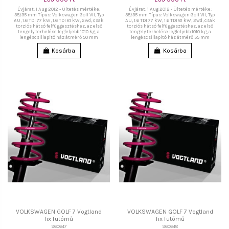
Évjárat: 1 Aug 2012 - Ültetés mértéke:
Évjárat: 1 Aug 2012 - Ültetés mértéke:
35/35 mm Típus: Volkswagen Golf VII, Typ
35/35 mm Típus: Volkswagen Golf VII, Typ
AU, 1.6 TDI 77 kW, 1.6 TDI 81 kW, 2wd, csak
AU, 1.6 TDI 77 kW, 1.6 TDI 81 kW, 2wd, csak
torziós hátsó felfüggesztéshez, az első
torziós hátsó felfüggesztéshez, az első
tengely terhelése legfeljebb 1010 kg, a
tengely terhelése legfeljebb 1010 kg, a
lengéscsillapító ház átmérő 50 mm
lengéscsillapító ház átmérő 55 mm
Kosárba
Kosárba
VOLKSWAGEN GOLF 7 Vogtland
VOLKSWAGEN GOLF 7 Vogtland
fix futómű
fix futómű
960647
960648