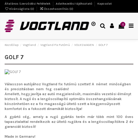
Általános Szerződési Feltételek
Adatkezelési tájékoztató
Kapcsolat
Kívánságlista (
0
)
Összehasonlítás (
0
)
0
Kezdőlap
Vogtland
Vogtland Fix Futómű
VOLKSWAGEN
GOLF 7
GOLF 7
Válasszon autójához Vogtland fix futómű szettet!
A német minőségben
és precizitásban nem fog csalódni!
Amellett, hogy javítja az autó megjelenését, maximális vezetési élményt
biztosít. A rugó és a lengéscsillapító optimális összehangolásának
köszönhetően ez a fix magasságú ültető szett a kiegyensúlyozott
komfortot és a fokozott dinamikát biztosítja!
A gyártó cég, amely a rugó gyártás terén már több mint 100 éves
tapasztalattal rendelkezik az ültető rugókra és a lengéscsillapítókra 2 év
garanciát biztosít!
Made in Germany!