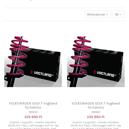
Relevancia
16
VOLKSWAGEN GOLF 7 Vogtland
VOLKSWAGEN GOLF 7 Vogtland
fix futómű
fix futómű
960639
960640
233 990 Ft
233 990 Ft
Évjárat: 1 Aug 2012 - Ültetés mértéke:
Évjárat: 1 Aug 2012 - Ültetés mértéke:
35/35 mm Típus: Volkswagen Golf VII, Typ
35/35 mm Típus: Volkswagen Golf VII, Typ
AU, 1.4 TSI 90 kW, 1.4 TSI 103 kW, 2wd,
AU, 1.4 TSI 90 kW, 1.4 TSI 103 kW, 2wd,