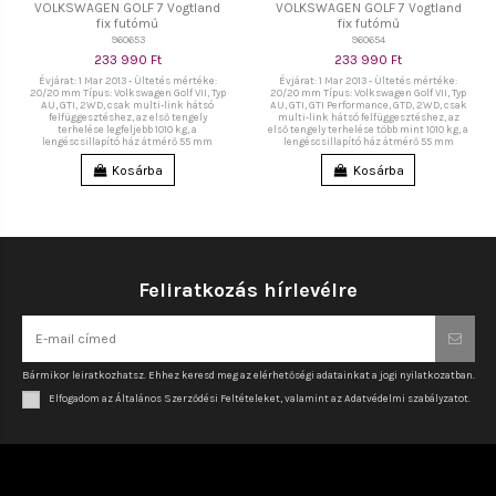
VOLKSWAGEN GOLF 7 Vogtland
VOLKSWAGEN GOLF 7 Vogtland
fix futómű
fix futómű
960653
960654
233 990 Ft
233 990 Ft
Évjárat: 1 Mar 2013 - Ültetés mértéke:
Évjárat: 1 Mar 2013 - Ültetés mértéke:
20/20 mm Típus: Volkswagen Golf VII, Typ
20/20 mm Típus: Volkswagen Golf VII, Typ
AU, GTI, 2WD, csak multi-link hátsó
AU, GTI, GTI Performance, GTD, 2WD, csak
felfüggesztéshez, az első tengely
multi-link hátsó felfüggesztéshez, az
terhelése legfeljebb 1010 kg, a
első tengely terhelése több mint 1010 kg, a
lengéscsillapító ház átmérő 55 mm
lengéscsillapító ház átmérő 55 mm
Kosárba
Kosárba
Feliratkozás hírlevélre
Bármikor leiratkozhatsz. Ehhez keresd meg az elérhetőségi adatainkat a jogi nyilatkozatban.
Elfogadom az Általános Szerződési Feltételeket, valamint az Adatvédelmi szabályzatot.