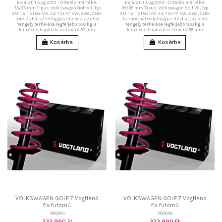
Évjárat: 1 Aug 2012 - Ültetés mértéke:
Évjárat: 1 Aug 2012 - Ültetés mértéke:
35/35 mm Típus: Volkswagen Golf VII, Typ
35/35 mm Típus: Volkswagen Golf VII, Typ
AU, 1.2 TSI 63 kW, 1.2 TSI 77 kW, 2wd, csak
AU, 1.2 TSI 63 kW, 1.2 TSI 77 kW, 2wd, csak
torziós hátsó felfüggesztéshez, az első
torziós hátsó felfüggesztéshez, az első
tengely terhelése legfeljebb 930 kg, a
tengely terhelése legfeljebb 930 kg, a
lengéscsillapító ház átmérő 50 mm
lengéscsillapító ház átmérő 55 mm
Kosárba
Kosárba
VOLKSWAGEN GOLF 7 Vogtland
VOLKSWAGEN GOLF 7 Vogtland
fix futómű
fix futómű
960645
960646
233 990 Ft
233 990 Ft