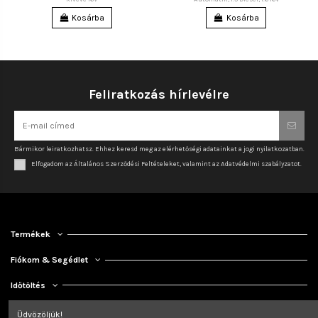
Kosárba
Kosárba
Feliratkozás hírlevélre
Bármikor leiratkozhatsz. Ehhez keresd meg az elérhetőségi adatainkat a jogi nyilatkozatban.
Elfogadom az Általános Szerződési Feltételeket, valamint az Adatvédelmi szabályzatot.
Termékek
Fiókom & Segédlet
Időtöltés
Kapcsolat
Üdvözöljük!