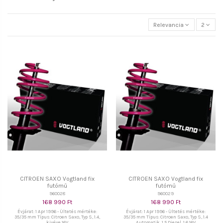
Relevancia
2
CITROEN SAXO Vogtland fix
CITROEN SAXO Vogtland fix
futómű
futómű
960028
960029
168 990 Ft
168 990 Ft
Évjárat: 1 Apr 1996 - Ültetés mértéke:
Évjárat: 1 Apr 1996 - Ültetés mértéke:
35/35 mm Típus: Citroen Saxo, Typ S, 1.4,
35/35 mm Típus: Citroen Saxo, Typ S, 1.4
kivéve 16V
Automatik, 1.5 Diesel, 1.6 16V