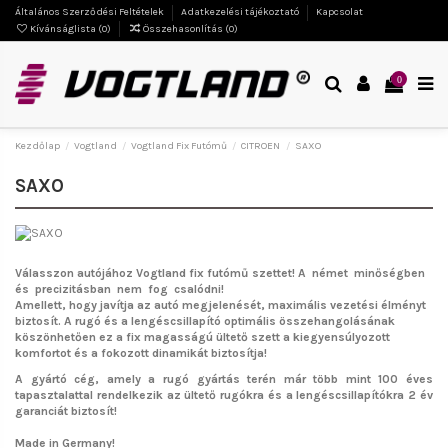
Általános Szerződési Feltételek
Adatkezelési tájékoztató
Kapcsolat
Kívánságlista (
0
)
Összehasonlítás (
0
)
0
Kezdőlap
Vogtland
Vogtland Fix Futómű
CITROEN
SAXO
SAXO
Válasszon autójához Vogtland fix futómű szettet!
A német minőségben
és precizitásban nem fog csalódni!
Amellett, hogy javítja az autó megjelenését, maximális vezetési élményt
biztosít. A rugó és a lengéscsillapító optimális összehangolásának
köszönhetően ez a fix magasságú ültető szett a kiegyensúlyozott
komfortot és a fokozott dinamikát biztosítja!
A gyártó cég, amely a rugó gyártás terén már több mint 100 éves
tapasztalattal rendelkezik az ültető rugókra és a lengéscsillapítókra 2 év
garanciát biztosít!
Made in Germany!