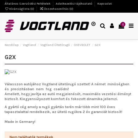
Általános Szerződési Feltételek
Adatkezelési tájékoztató
Kapcsolat
Kívánságlista (
0
)
Összehasonlítás (
0
)
0
Kezdőlap
Vogtland
Vogtland Ültetőrugó
CHEVROLET
G2X
G2X
Válasszon autójához Vogtland ültetőrugó szettet!
A német minőségben
és precizitásban nem fog csalódni!
Amellett, hogy javítja az autó megjelenését, maximális vezetési élményt
biztosít. Kiegyensúlyozott komfort és fokozott dinamika jellemzi.
A gyártó cég amely a rugó gyártás terén már több mint 100 éves
tapasztalattal rendelkezik, az ültető rugókra 2 év garanciát biztosít!
Made in Germany!
Nem találhatók termékek.