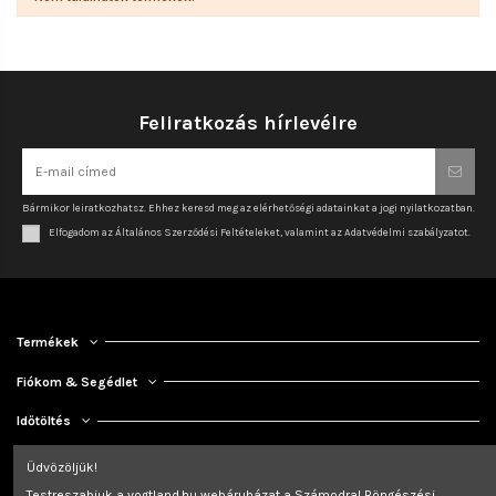
Feliratkozás hírlevélre
Bármikor leiratkozhatsz. Ehhez keresd meg az elérhetőségi adatainkat a jogi nyilatkozatban.
Elfogadom az Általános Szerződési Feltételeket, valamint az Adatvédelmi szabályzatot.
Termékek
Fiókom & Segédlet
Időtöltés
Kapcsolat
Üdvözöljük!
Testreszabjuk a vogtland.hu webáruházat a Számodra! Böngészési