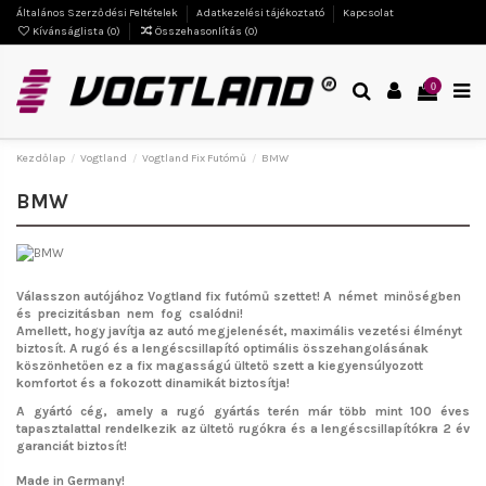
Általános Szerződési Feltételek
Adatkezelési tájékoztató
Kapcsolat
Kívánságlista (
0
)
Összehasonlítás (
0
)
0
Kezdőlap
Vogtland
Vogtland Fix Futómű
BMW
BMW
Válasszon autójához Vogtland fix futómű szettet!
A német minőségben
és precizitásban nem fog csalódni!
Amellett, hogy javítja az autó megjelenését, maximális vezetési élményt
biztosít. A rugó és a lengéscsillapító optimális összehangolásának
köszönhetően ez a fix magasságú ültető szett a kiegyensúlyozott
komfortot és a fokozott dinamikát biztosítja!
A gyártó cég, amely a rugó gyártás terén már több mint 100 éves
tapasztalattal rendelkezik az ültető rugókra és a lengéscsillapítókra 2 év
garanciát biztosít!
Made in Germany!