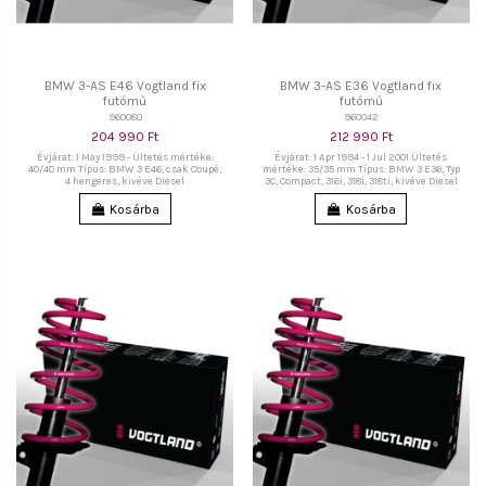
BMW 3-AS E46 Vogtland fix
BMW 3-AS E36 Vogtland fix
futómű
futómű
960080
960042
204 990 Ft
212 990 Ft
Évjárat: 1 May 1999 - Ültetés mértéke:
Évjárat: 1 Apr 1994 - 1 Jul 2001 Ültetés
40/40 mm Típus: BMW 3 E46, csak Coupé,
mértéke: 35/35 mm Típus: BMW 3 E36, Typ
4 hengeres, kivéve Diesel
3C, Compact, 316i, 318i, 318ti, kivéve Diesel
Kosárba
Kosárba