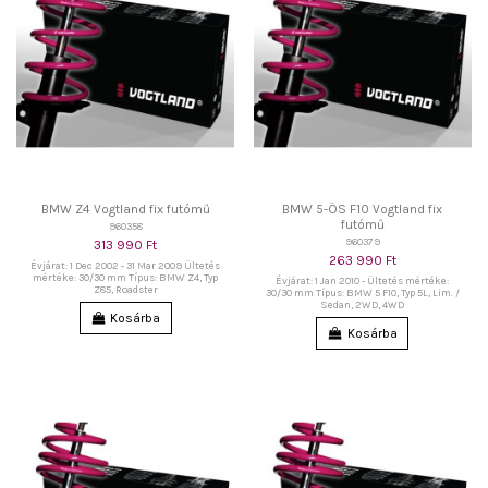
BMW Z4 Vogtland fix futómű
BMW 5-ÖS F10 Vogtland fix
futómű
960358
960379
313 990 Ft
263 990 Ft
Évjárat: 1 Dec 2002 - 31 Mar 2009 Ültetés
mértéke: 30/30 mm Típus: BMW Z4, Typ
Évjárat: 1 Jan 2010 - Ültetés mértéke:
Z85, Roadster
30/30 mm Típus: BMW 5 F10, Typ 5L, Lim. /
Sedan, 2WD, 4WD
Kosárba
Kosárba