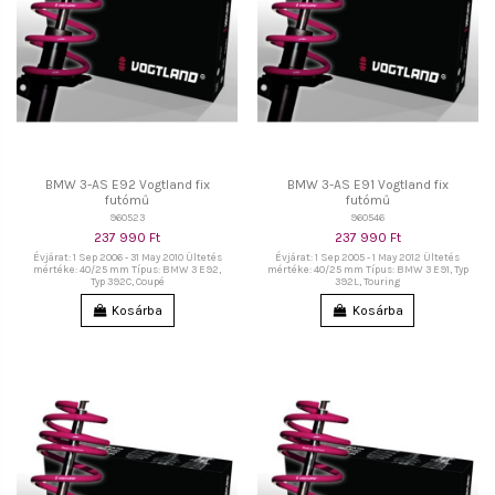
BMW 3-AS E92 Vogtland fix
BMW 3-AS E91 Vogtland fix
futómű
futómű
960523
960546
237 990 Ft
237 990 Ft
Évjárat: 1 Sep 2006 - 31 May 2010 Ültetés
Évjárat: 1 Sep 2005 - 1 May 2012 Ültetés
mértéke: 40/25 mm Típus: BMW 3 E92,
mértéke: 40/25 mm Típus: BMW 3 E91, Typ
Typ 392C, Coupé
392L, Touring
Kosárba
Kosárba