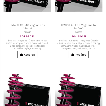
BMW 3-AS E46 Vogtland fix
BMW 3-AS E36 Vogtland fix
futómű
futómű
960045
960038
204 990 Ft
204 990 Ft
Évjárat: 1 May 1999 - Ültetés mértéke:
Évjárat: 1 Jun 1992 - 1 May 1998 Ültetés
25/25 mm Típus: BMW 3 E46, csak Coupé,
mértéke: 40/20 mm Típus: BMW 3 E36, Typ
6 hengeres, Diesel, az első tengely
3B/C, Lim. / Sedan, Coupé, Cabrio, 4
terhelése legfeljebb 965 kg
hengeres, 316i, 318i, 318iS, 318TDS
Kosárba
Kosárba