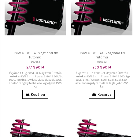
BMW 5-ÖS E61 Vogtland fix
BMW 5-ÖS E60 Vogtland fix
futómű
futómű
960354
960352
277 990 Ft
250 990 Ft
Évjárat: 1 Aug 2004 - 31 May 2010 Ültetés
Évjárat: 1 Jun 2003 - 31 May 2010 Ültetés
mértéke: 40/25 mm Típus: BMW 5 E61, Typ
mértéke: 40/25 mm Típus: BMW 5 E60, Typ
560L, Touring, 2wd, 520i, 523i, 525i, 530i,
560L, Lim. / Sedan, 520i, 523i, 525i, 530i,
az első tengely terhelése legfeljebb 1000
az első tengely terhelése legfeljebb 1000
kg
kg
Kosárba
Kosárba