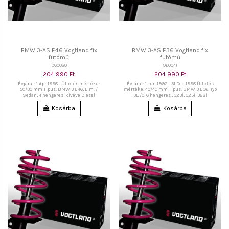
BMW 3-AS E46 Vogtland fix
BMW 3-AS E36 Vogtland fix
futómű
futómű
960080
960041
204 990 Ft
204 990 Ft
Évjárat: 1 Apr 1998 - Ültetés mértéke:
Évjárat: 1 Jun 1992 - 31 Dec 1998 Ültetés
50/30 mm Típus: BMW 3 E46, Lim. /
mértéke: 40/40 mm Típus: BMW 3 E36, Typ
Sedan, 4 hengeres, kivéve Diesel
3B/C, 6 hengeres., 323i, 325i, 328i
Kosárba
Kosárba