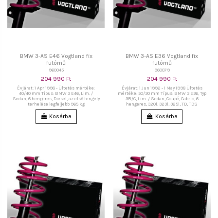
BMW 3-AS E46 Vogtland fix
BMW 3-AS E36 Vogtland fix
futómű
futómű
960045
960079
204 990 Ft
204 990 Ft
Évjárat: 1 Apr 1998 - Ültetés mértéke:
Évjárat: 1 Jun 1992 - 1 May 1998 Ültetés
40/40 mm Típus: BMW 3 E46, Lim. /
mértéke: 50/30 mm Típus: BMW 3 E36, Typ
Sedan, 6 hengeres, Diesel, az első tengely
3B/C, Lim. / Sedan, Coupé, Cabrio, 6
terhelése legfeljebb 965 kg
hengeres, 320i, 323i, 325i, TD, TDS
Kosárba
Kosárba