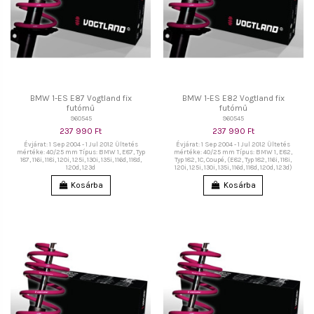
BMW 1-ES E87 Vogtland fix
BMW 1-ES E82 Vogtland fix
futómű
futómű
960545
960545
237 990 Ft
237 990 Ft
Évjárat: 1 Sep 2004 - 1 Jul 2012 Ültetés
Évjárat: 1 Sep 2004 - 1 Jul 2012 Ültetés
mértéke: 40/25 mm Típus: BMW 1, E87, Typ
mértéke: 40/25 mm Típus: BMW 1, E82,
187, 116i, 118i, 120i, 125i, 130i, 135i, 116d, 118d,
Typ 182, 1C, Coupé, (E82, Typ 182, 116i, 118i,
120d, 123d
120i, 125i, 130i, 135i, 116d, 118d, 120d, 123d)
Kosárba
Kosárba