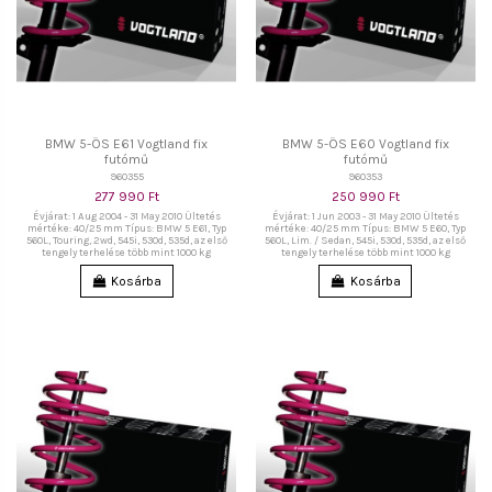
BMW 5-ÖS E61 Vogtland fix
BMW 5-ÖS E60 Vogtland fix
futómű
futómű
960355
960353
277 990 Ft
250 990 Ft
Évjárat: 1 Aug 2004 - 31 May 2010 Ültetés
Évjárat: 1 Jun 2003 - 31 May 2010 Ültetés
mértéke: 40/25 mm Típus: BMW 5 E61, Typ
mértéke: 40/25 mm Típus: BMW 5 E60, Typ
560L, Touring, 2wd, 545i, 530d, 535d, az első
560L, Lim. / Sedan, 545i, 530d, 535d, az első
tengely terhelése több mint 1000 kg
tengely terhelése több mint 1000 kg
Kosárba
Kosárba