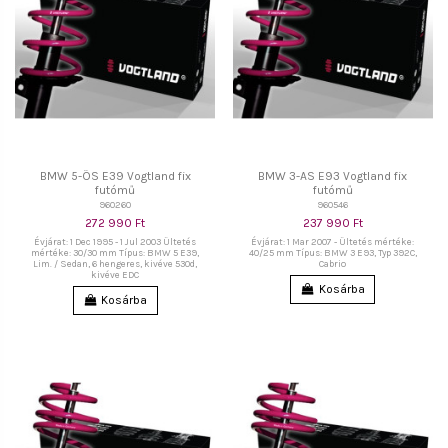
BMW 5-ÖS E39 Vogtland fix
BMW 3-AS E93 Vogtland fix
futómű
futómű
960260
960546
272 990 Ft
237 990 Ft
Évjárat: 1 Dec 1995 - 1 Jul 2003 Ültetés
Évjárat: 1 Mar 2007 - Ültetés mértéke:
mértéke: 30/30 mm Típus: BMW 5 E39,
40/25 mm Típus: BMW 3 E93, Typ 392C,
Lim. / Sedan, 6 hengeres, kivéve 530d,
Cabrio
kivéve EDC
Kosárba
Kosárba