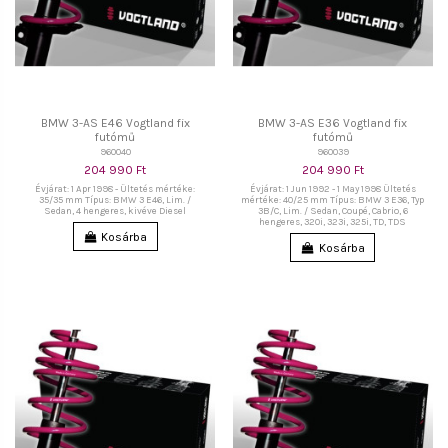
BMW 3-AS E46 Vogtland fix
BMW 3-AS E36 Vogtland fix
futómű
futómű
960040
960039
204 990 Ft
204 990 Ft
Évjárat: 1 Apr 1998 - Ültetés mértéke:
Évjárat: 1 Jun 1992 - 1 May 1998 Ültetés
35/35 mm Típus: BMW 3 E46, Lim. /
mértéke: 40/25 mm Típus: BMW 3 E36, Typ
Sedan, 4 hengeres, kivéve Diesel
3B/C, Lim. / Sedan, Coupé, Cabrio, 6
hengeres, 320i, 323i, 325i, TD, TDS
Kosárba
Kosárba