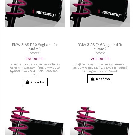
BMW 3-AS E90 Vogtland fix
BMW 3-AS E46 Vogtland fix
futómű
futómű
960522
960040
237 990 Ft
204 990 Ft
Évjárat: 1 Apr 2005 - 31 Jan 2012 Ültetés
Évjárat: 1 May 1999 - Ültetés mértéke:
mértéke: 40/25 mm Típus: BMW 3 E90,
25/25 mm Típus: BMW 3 E46, csak Coupé,
Typ 390L, Lim. / Sedan, 318i - 330i, 316d -
4 hengeres, kivéve Diesel
335d
Kosárba
Kosárba