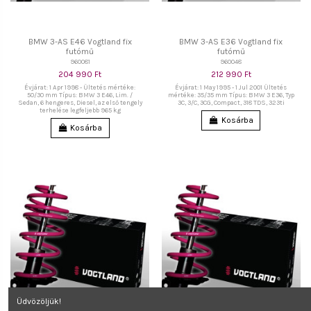
BMW 3-AS E46 Vogtland fix
BMW 3-AS E36 Vogtland fix
futómű
futómű
960081
960048
204 990 Ft
212 990 Ft
Évjárat: 1 Apr 1998 - Ültetés mértéke:
Évjárat: 1 May 1995 - 1 Jul 2001 Ültetés
50/30 mm Típus: BMW 3 E46, Lim. /
mértéke: 35/35 mm Típus: BMW 3 E36, Typ
Sedan, 6 hengeres, Diesel, az első tengely
3C, 3/C, 3CG, Compact, 318 TDS, 323ti
terhelése legfeljebb 965 kg
Kosárba
Kosárba
Üdvözöljük!