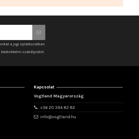
inkat a jogi nyilatkozatban.
z Adatvédelmi szabályzatot.
Kapcsolat
Vogtland Magyarország
+36 20 394 82 82
info@vogtland.hu