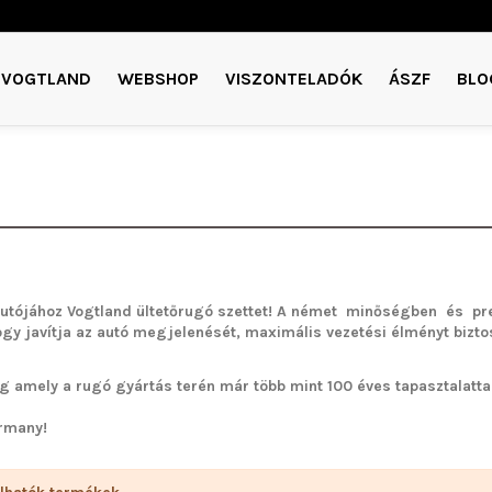
VOGTLAND
WEBSHOP
VISZONTELADÓK
ÁSZF
BLO
utójához Vogtland ültetőrugó szettet!
A német minőségben és pre
ogy javítja az autó megjelenését, maximális vezetési élményt bizto
g amely a rugó gyártás terén már több mint 100 éves tapasztalattal 
rmany!