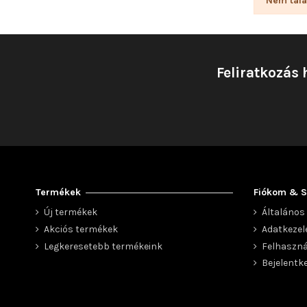
Nem talá
Feliratkozás 
Termékek
Fiókom & S
Új termékek
Általános 
Akciós termékek
Adatkezel
Legkeresetebb termékeink
Felhaszná
Bejelentk