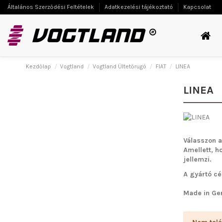
Általános Szerződési Feltételek
Adatkezelési tájékoztató
Kapcsolat
Kezdőlap
Vogtland
Vogtland Ültetőrugó
FIAT
LINEA
LINEA
Válasszon a
Amellett, h
jellemzi.
A gyártó cé
Made in Ge