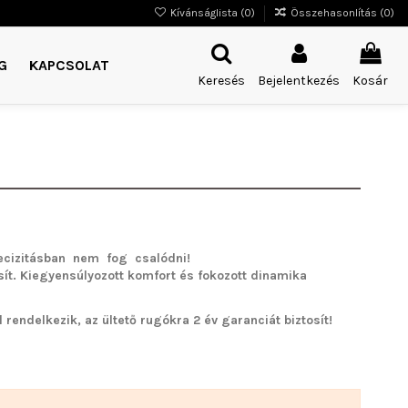
Kívánságlista (
0
)
Összehasonlítás (
0
)
G
KAPCSOLAT
Keresés
Bejelentkezés
Kosár
cizitásban nem fog csalódni!
sít. Kiegyensúlyozott komfort és fokozott dinamika
rendelkezik, az ültető rugókra 2 év garanciát biztosít!