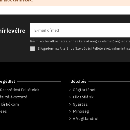
lhatók termékek.
hírlevélre
Bármikor leiratkozhatsz. Ehhez keresd meg az elérhetőségi adata
Elfogadom az Általános Szerződési Feltételeket, valamint a
egédlet
Időtöltés
Szerződési Feltételek
Cégtörténet
ési tájékoztató
Filozófiánk
lói fiókom
Gyártás
ezés
Minőség
A Vogtlandról