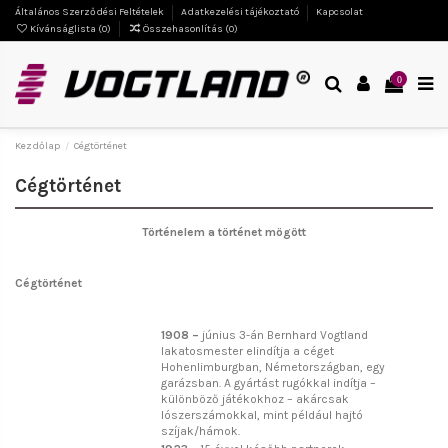
Általános Szerződési Feltételek
Adatkezelési tájékoztató
Kapcsolat
Kívánságlista (
0
)
Összehasonlítás (
0
)
0
Kezdőlap
Cégtörténet
Cégtörténet
Történelem
a történet mögött
Cégtörténet
1908 –
június 3-án Bernhard Vogtland
lakatosmester elindítja a céget
Hohenlimburgban, Németországban, egy
garázsban. A gyártást rugókkal indítja –
különböző játékokhoz – akárcsak
lószerszámokkal, mint például hajtó
szíjak/hámok.