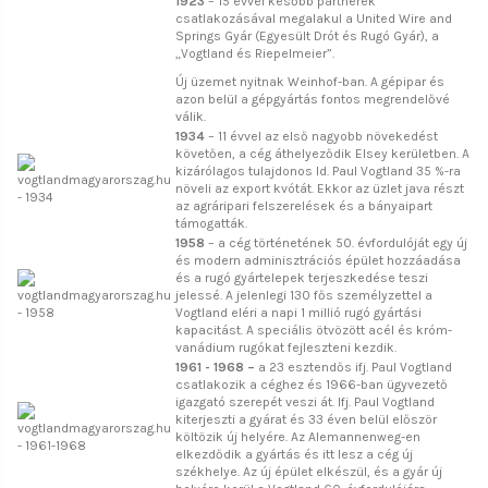
1923
– 15 évvel később partnerek
csatlakozásával megalakul a United Wire and
Springs Gyár (Egyesült Drót és Rugó Gyár), a
„Vogtland és Riepelmeier”.
Új üzemet nyitnak Weinhof-ban. A gépipar és
azon belül a gépgyártás fontos megrendelővé
válik.
1934
– 11 évvel az első nagyobb növekedést
követően, a cég áthelyeződik Elsey kerületben. A
kizárólagos tulajdonos Id. Paul Vogtland 35 %-ra
növeli az export kvótát. Ekkor az üzlet java részt
az agráripari felszerelések és a bányaipart
támogatták.
1958
– a cég történetének 50. évfordulóját egy új
és modern adminisztrációs épület hozzáadása
és a rugó gyártelepek terjeszkedése teszi
jelessé. A jelenlegi 130 fős személyzettel a
Vogtland eléri a napi 1 millió rugó gyártási
kapacitást. A speciális ötvözött acél és króm-
vanádium rugókat fejleszteni kezdik.
1961 - 1968 –
a 23 esztendős ifj. Paul Vogtland
csatlakozik a céghez és 1966-ban ügyvezető
igazgató szerepét veszi át. Ifj. Paul Vogtland
kiterjeszti a gyárat és 33 éven belül először
költözik új helyére. Az Alemannenweg-en
elkezdődik a gyártás és itt lesz a cég új
székhelye. Az új épület elkészül, és a gyár új