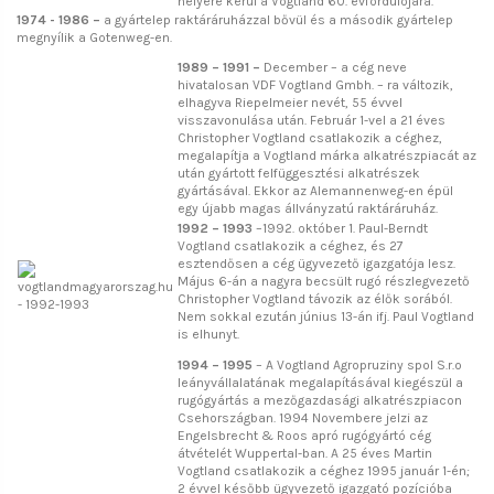
helyére kerül a Vogtland 60. évfordulójára.
1974 - 1986 –
a gyártelep raktáráruházzal bővül és a második gyártelep
megnyílik a Gotenweg-en.
1989 – 1991 –
December – a cég neve
hivatalosan VDF Vogtland Gmbh. – ra változik,
elhagyva Riepelmeier nevét, 55 évvel
visszavonulása után. Február 1-vel a 21 éves
Christopher Vogtland csatlakozik a céghez,
megalapítja a Vogtland márka alkatrészpiacát az
után gyártott felfüggesztési alkatrészek
gyártásával. Ekkor az Alemannenweg-en épül
egy újabb magas állványzatú raktáráruház.
1992 – 1993
–1992. október 1. Paul-Berndt
Vogtland csatlakozik a céghez, és 27
esztendősen a cég ügyvezető igazgatója lesz.
Május 6-án a nagyra becsült rugó részlegvezető
Christopher Vogtland távozik az élők sorából.
Nem sokkal ezután június 13-án ifj. Paul Vogtland
is elhunyt.
1994 – 1995
– A Vogtland Agropruziny spol S.r.o
leányvállalatának megalapításával kiegészül a
rugógyártás a mezőgazdasági alkatrészpiacon
Csehországban. 1994 Novembere jelzi az
Engelsbrecht & Roos apró rugógyártó cég
átvételét Wuppertal-ban. A 25 éves Martin
Vogtland csatlakozik a céghez 1995 január 1-én;
2 évvel később ügyvezető igazgató pozícióba