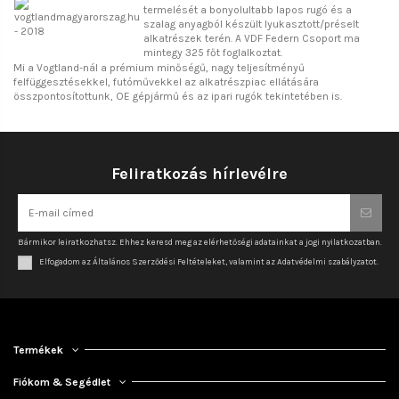
termelését a bonyolultabb lapos rugó és a
szalag anyagból készült lyukasztott/préselt
alkatrészek terén. A VDF Federn Csoport ma
mintegy 325 főt foglalkoztat.
Mi a Vogtland-nál a prémium minőségű, nagy teljesítményű
felfüggesztésekkel, futóművekkel az alkatrészpiac ellátására
összpontosítottunk, OE gépjármű és az ipari rugók tekintetében is.
Feliratkozás hírlevélre
Bármikor leiratkozhatsz. Ehhez keresd meg az elérhetőségi adatainkat a jogi nyilatkozatban.
Elfogadom az Általános Szerződési Feltételeket, valamint az Adatvédelmi szabályzatot.
Termékek
Fiókom & Segédlet