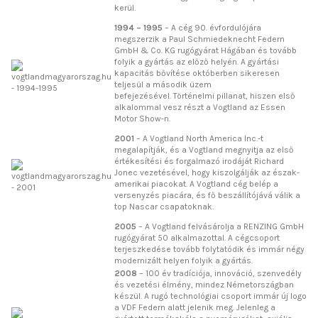
kerül.
1994 – 1995
– A cég 90. évfordulójára
megszerzik a Paul Schmiedeknecht Federn
GmbH & Co. KG rugógyárat Hágában és tovább
folyik a gyártás az előző helyén. A gyártási
kapacitás bővítése októberben sikeresen
teljesül a második üzem
befejezésével.
Történelmi pillanat, hiszen első
alkalommal vesz részt a Vogtland az Essen
Motor Show-n.
2001
– A Vogtland North America Inc.-t
megalapítják, és a Vogtland megnyitja az első
értékesítési és forgalmazó irodáját Richard
Jonec vezetésével, hogy kiszolgálják az észak-
amerikai piacokat. A Vogtland cég belép a
versenyzés piacára, és fő beszállítójává válik a
top Nascar csapatoknak.
2005
– A Vogtland felvásárolja a RENZING GmbH
rugógyárat 50 alkalmazottal. A cégcsoport
terjeszkedése tovább folytatódik és immár négy
modernizált helyen folyik a gyártás.
2008
– 100 év tradíciója, innováció, szenvedély
és vezetési élmény, mindez Németországban
készül. A rugó technológiai csoport immár új logo
a VDF Federn alatt jelenik meg. Jelenleg a