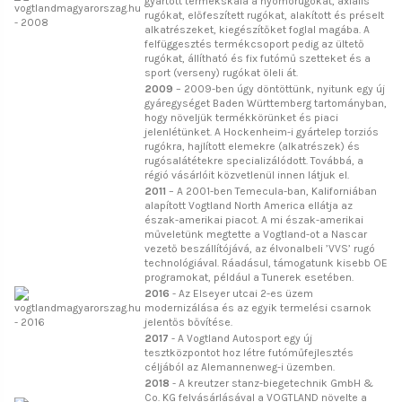
gyártott termékskála a nyomórugókat, axiális
rugókat, előfeszített rugókat, alakított és préselt
alkatrészeket, kiegészítőket foglal magába. A
felfüggesztés termékcsoport pedig az ültető
rugókat, állítható és fix futómű szetteket és a
sport (verseny) rugókat öleli át.
2009
– 2009-ben úgy döntöttünk, nyitunk egy új
gyáregységet Baden Württemberg tartományban,
hogy növeljük termékkörünket és piaci
jelenlétünket. A Hockenheim-i gyártelep torziós
rugókra, hajlított elemekre (alkatrészek) és
rugósalátétekre specializálódott. Továbbá, a
régió vásárlóit közvetlenül innen látjuk el.
2011
– A 2001-ben Temecula-ban, Kaliforniában
alapított Vogtland North America ellátja az
észak-amerikai piacot. A mi észak-amerikai
műveletünk megtette a Vogtland-ot a Nascar
vezető beszállítójává, az élvonalbeli ’VVS’ rugó
technológiával. Ráadásul, támogatunk kisebb OE
programokat, például a Tunerek esetében.
2016
- Az Elseyer utcai 2-es üzem
modernizálása és az egyik termelési csarnok
jelentős bővítése.
2017
- A Vogtland Autosport egy új
tesztközpontot hoz létre futóműfejlesztés
céljából az Alemannenweg-i üzemben.
2018
- A kreutzer stanz-biegetechnik GmbH &
Co. KG felvásárlásával a VOGTLAND növelte a