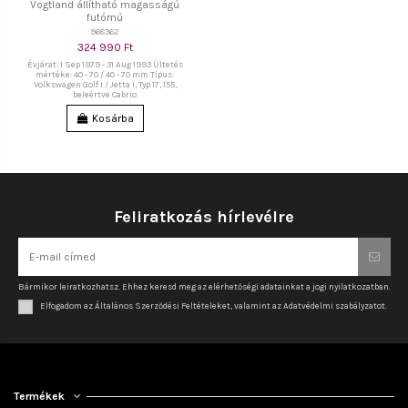
Vogtland állítható magasságú
futómű
968362
324 990 Ft
Évjárat: 1 Sep 1979 - 31 Aug 1993 Ültetés
mértéke: 40 - 70 / 40 - 70 mm Típus:
Volkswagen Golf I / Jetta I, Typ 17, 155,
beleértve Cabrio
Kosárba
Feliratkozás hírlevélre
Bármikor leiratkozhatsz. Ehhez keresd meg az elérhetőségi adatainkat a jogi nyilatkozatban.
Elfogadom az Általános Szerződési Feltételeket, valamint az Adatvédelmi szabályzatot.
Termékek