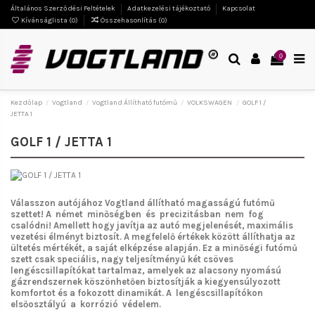
Általános Szerződési Feltételek
Adatkezelési tájékoztató
Kapcsolat
Kívánságlista (
0
)
Összehasonlítás (
0
)
0
Kezdőlap
Vogtland
Vogtland Állítható futómű
VOLKSWAGEN
GOLF 1 /
JETTA 1
GOLF 1 / JETTA 1
Válasszon autójához Vogtland
állítható magasságú futómű
szettet!
A német minőségben és precizitásban nem fog
csalódni!
Amellett hogy javítja az autó megjelenését, maximális
vezetési élményt biztosít. A megfelelő értékek között állíthatja az
ültetés mértékét, a saját elképzése alapján. Ez a minőségi futómű
szett csak speciális, nagy teljesítményű két csöves
lengéscsillapítókat tartalmaz, amelyek az alacsony nyomású
gázrendszernek köszönhetően biztosítják a kiegyensúlyozott
komfortot és a fokozott dinamikát. A lengéscsillapítókon
elsőosztályú a korrózió védelem.