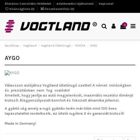
Általános Szerződési Feltételek
Adatkezelési tájékoztató
Kapcsolat
Kívánságlista (
0
)
Összehasonlítás (
0
)
0
Kezdőlap
Vogtland
Vogtland Ültetőrugó
TOYOTA
AYGO
AYGO
Válasszon autójához Vogtland ültetőrugó szettet!
A német minőségben
és precizitásban nem fog csalódni!
Amellett, hogy javítja az autó megjelenését, maximális vezetési élményt
biztosít. Kiegyensúlyozott komfort és fokozott dinamika jellemzi.
A gyártó cég amely a rugó gyártás terén már több mint 100 éves
tapasztalattal rendelkezik, az ültető rugókra 2 év garanciát biztosít!
Made in Germany!