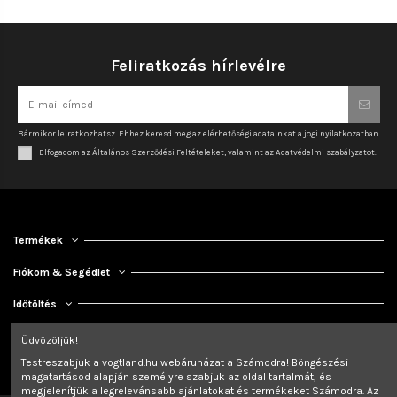
Feliratkozás hírlevélre
Bármikor leiratkozhatsz. Ehhez keresd meg az elérhetőségi adatainkat a jogi nyilatkozatban.
Elfogadom az Általános Szerződési Feltételeket, valamint az Adatvédelmi szabályzatot.
Termékek
Fiókom & Segédlet
Időtöltés
Kapcsolat
Üdvözöljük!
Testreszabjuk a vogtland.hu webáruházat a Számodra! Böngészési
magatartásod alapján személyre szabjuk az oldal tartalmát, és
megjelenítjük a legrelevánsabb ajánlatokat és termékeket Számodra. Az