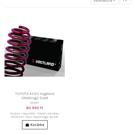
Relevancia
1
TOYOTA AYGO Vogtland
Ültetőrugó Szett
959017
80 990 Ft
Évjárat: 1 May 2005 - Ültetés mértéke:
35/35 mm Típus: Toyota Aygo, Typ AB1
Kosárba