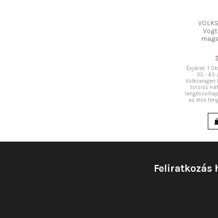
VOLK
Vogt
maga
Évjárat: 1 Ok
35 - 65 
Volkswagen B
torziós há
lengéscsilla
az első teng
Feliratkozás 