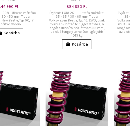
968536
968776
344 990 Ft
384 990 Ft
n 1998 - Ültetés mértéke:
Évjárat: 1 Okt 2011 - Ültetés mértéke:
Évjárat:
/ 30 - 50 mm Típus:
35 - 65 / 35 - 65 mm Típus:
35 
New Beetle, Typ 9C, 1Y,
Volkswagen Beetle, Typ 16, 2WD, csak
Volkswag
leértve Cabrio
multi-link hátsó felfüggesztéshez, a
multi-l
lengéscsillapító ház átmérő 55 mm ,
lengéscs
az első tengely terhelése legfeljebb
az első
Kosárba
1015 kg
Kosárba