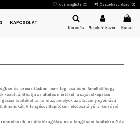
Kívánságlista (
0
)
Összehasonlítás (
0
)
G
KAPCSOLAT
Keresés
Bejelentkezés
Kosár
égben és precizitásban nem fog csalódni!
Amellett hogy
k között állíthatja az ültetés mértékét, a saját elképzése
lengéscsillapítókat tartalmaz, amelyek az alacsony nyomású
tt dinamikát. A lengéscsillapítókon elsőosztályú a korrózió
rendelkezik, az ültetőrugókra és a lengéscsillapítókra 2 év