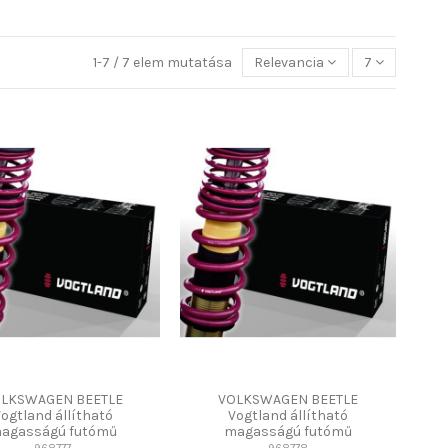
1-7 / 7 elem mutatása
Relevancia
7
LKSWAGEN BEETLE
VOLKSWAGEN BEETLE
ogtland állítható
Vogtland állítható
agasságú futómű
magasságú futómű