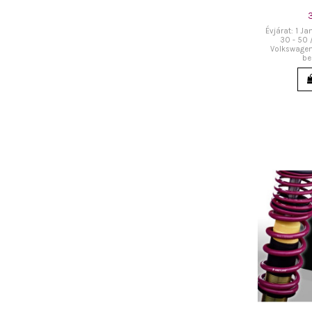
Évjárat: 1 Ja
30 - 50 
Volkswagen 
be