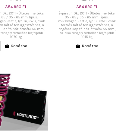
968777
968778
384 990 Ft
384 990 Ft
 1 Okt 2011 - Ültetés mértéke:
Évjárat: 1 Okt 2011 - Ültetés mértéke:
- 65 / 35 - 65 mm Típus:
35 - 65 / 35 - 65 mm Típus:
en Beetle, Typ 16, 2WD, csak
Volkswagen Beetle, Typ 16, 2WD, csak
ink hátsó felfüggesztéshez, a
torziós hátsó felfüggesztéshez, a
illapító ház átmérő 55 mm ,
lengéscsillapító ház átmérő 55 mm ,
 tengely terhelése legfeljebb
az első tengely terhelése legfeljebb
1070 kg
1015 kg
Kosárba
Kosárba