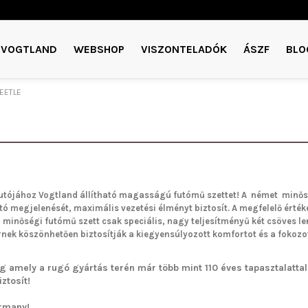
VOGTLAND
WEBSHOP
VISZONTELADÓK
ÁSZF
BLO
EETLE
utójához Vogtland
állítható magasságú futómű
szettet!
A német minős
utó megjelenését, maximális vezetési élményt biztosít. A megfelelő értéke
a minőségi futómű szett csak speciális, nagy teljesítményű két csöves 
ek köszönhetően biztosítják a kiegyensúlyozott komfortot és a fokozo
g amely a rugó gyártás terén már több mint 110 éves tapasztalattal 
ztosít!
rmany!