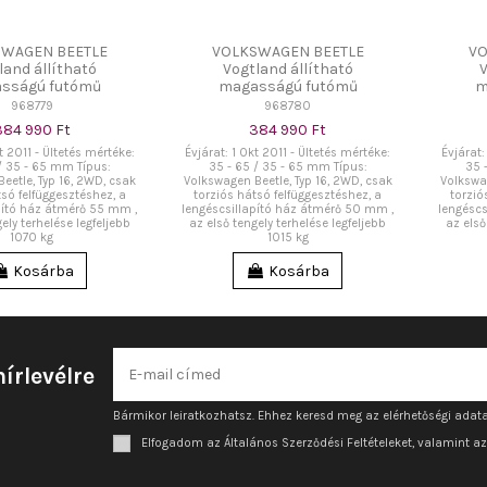
SWAGEN BEETLE
VOLKSWAGEN BEETLE
VO
land állítható
Vogtland állítható
V
sságú futómű
magasságú futómű
m
968779
968780
384 990 Ft
384 990 Ft
t 2011 - Ültetés mértéke:
Évjárat: 1 Okt 2011 - Ültetés mértéke:
Évjárat:
/ 35 - 65 mm Típus:
35 - 65 / 35 - 65 mm Típus:
35 
eetle, Typ 16, 2WD, csak
Volkswagen Beetle, Typ 16, 2WD, csak
Volkswag
tsó felfüggesztéshez, a
torziós hátsó felfüggesztéshez, a
torzió
pító ház átmérő 55 mm ,
lengéscsillapító ház átmérő 50 mm ,
lengéscs
ely terhelése legfeljebb
az első tengely terhelése legfeljebb
az első
1070 kg
1015 kg
Kosárba
Kosárba
hírlevélre
Bármikor leiratkozhatsz. Ehhez keresd meg az elérhetőségi adata
Elfogadom az Általános Szerződési Feltételeket, valamint a