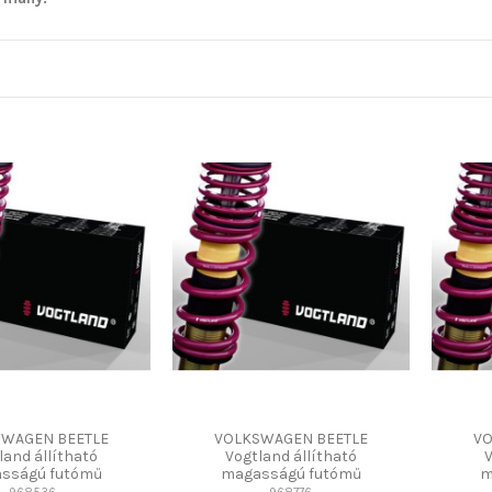
SWAGEN BEETLE
VOLKSWAGEN BEETLE
VO
land állítható
Vogtland állítható
V
sságú futómű
magasságú futómű
m