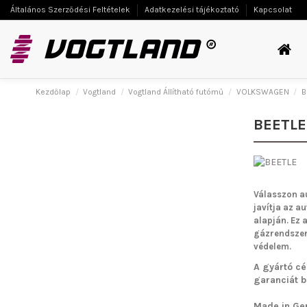
Általános Szerződési Feltételek
Adatkezelési tájékoztató
Kapcsolat
Kezdőlap
Vogtland
Vogtland Állítható futómű
VOLKSWAGEN
B
BEETLE
Válasszon a
javítja az a
alapján. Ez 
gázrendszern
védelem.
A gyártó cé
garanciát bi
Made in Ge