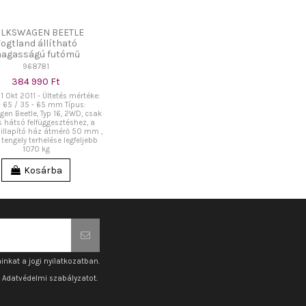
LKSWAGEN BEETLE
ogtland állítható
agasságú futómű
968781
384 990 Ft
 1 Okt 2011 - Ültetés mértéke:
- 65 / 35 - 65 mm Típus:
en Beetle, Typ 16, 2WD, csak
s hátsó felfüggesztéshez, a
illapító ház átmérő 50 mm ,
 tengely terhelése legfeljebb
1070 kg
Kosárba
inkat a jogi nyilatkozatban.
z Adatvédelmi szabályzatot.