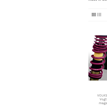
VOLK
Vogt
maga