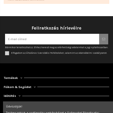
Feliratkozás hírlevélre
Bármikor leiratkozhatsz. Ehhez keresd meg az elérhetőségi adatainkat a jogi nyilatkozatban.
Elfogadom az Általános Szerződési Feltételeket, valamint az Adatvédelmi szabályzatot.
Termékek
Fiókom & Segédlet
Időtöltés
Kapcsolat
Üdvözöljük!
Testreszabjuk a vogtland.hu webáruházat a Számodra! Böngészési