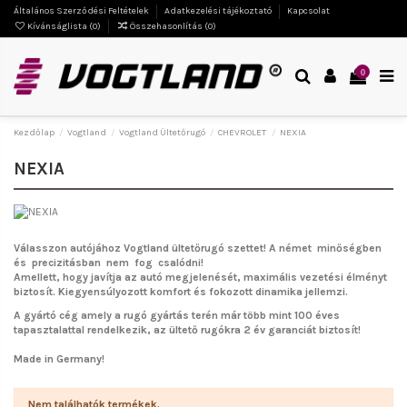
Általános Szerződési Feltételek
Adatkezelési tájékoztató
Kapcsolat
Kívánságlista (
0
)
Összehasonlítás (
0
)
0
Kezdőlap
Vogtland
Vogtland Ültetőrugó
CHEVROLET
NEXIA
NEXIA
Válasszon autójához Vogtland ültetőrugó szettet!
A német minőségben
és precizitásban nem fog csalódni!
Amellett, hogy javítja az autó megjelenését, maximális vezetési élményt
biztosít. Kiegyensúlyozott komfort és fokozott dinamika jellemzi.
A gyártó cég amely a rugó gyártás terén már több mint 100 éves
tapasztalattal rendelkezik, az ültető rugókra 2 év garanciát biztosít!
Made in Germany!
Nem találhatók termékek.