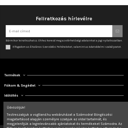
Feliratkozás hírlevélre
Bármikor leiratkozhatsz. Ehhez keresd meg az elérhetőségi adatainkat a jogi nyilatkozatban.
Elfogadom az Általános Szerződési Feltételeket, valamint az Adatvédelmi szabályzatot.
Termékek
Fiókom & Segédlet
Időtöltés
Kapcsolat
Üdvözöljük!
Testreszabjuk a vogtland.hu webáruházat a Számodra! Böngészési
magatartásod alapján személyre szabjuk az oldal tartalmát, és
megjelenítjük a legrelevánsabb ajánlatokat és termékeket Számodra. Az