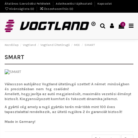
Általános Szerződési Feltételek
Adatkezelési tájékoztató
Kapcsolat
Kívánságlista (
0
)
Összehasonlítás (
0
)
0
Kezdőlap
Vogtland
Vogtland Ültetőrugó
MCC
SMART
SMART
Válasszon autójához Vogtland ültetőrugó szettet!
A német minőségben
és precizitásban nem fog csalódni!
Amellett, hogy javítja az autó megjelenését, maximális vezetési élményt
biztosít. Kiegyensúlyozott komfort és fokozott dinamika jellemzi.
A gyártó cég amely a rugó gyártás terén már több mint 100 éves
tapasztalattal rendelkezik, az ültető rugókra 2 év garanciát biztosít!
Made in Germany!