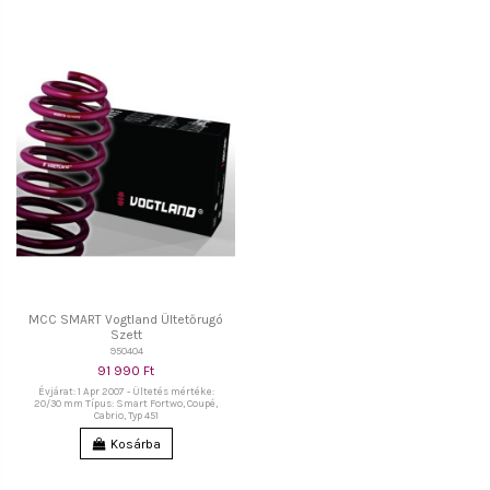
MCC SMART Vogtland Ültetőrugó
Szett
950404
91 990 Ft
Évjárat: 1 Apr 2007 - Ültetés mértéke:
20/30 mm Típus: Smart Fortwo, Coupé,
Cabrio, Typ 451
Kosárba