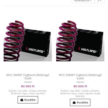
Relevancia
3
MCC SMART Vogtland Ültetőrugó
MCC SMART Vogtland Ültetőrugó
Szett
Szett
950403
950403
80 990 Ft
80 990 Ft
Évjárat: 1 Jan 2001 - Ültetés mértéke:
Évjárat: 1 Apr 2003 - Ültetés mértéke:
30/30 mm Típus: Smart Typ MC01
35/45 mm Típus: Smart Typ 452, Coupé,
Roadster
Kosárba
Kosárba