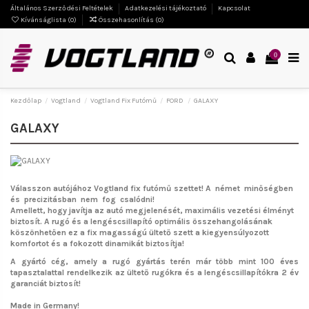
Általános Szerződési Feltételek
Adatkezelési tájékoztató
Kapcsolat
Kívánságlista (
0
)
Összehasonlítás (
0
)
0
Kezdőlap
Vogtland
Vogtland Fix Futómű
FORD
GALAXY
GALAXY
Válasszon autójához Vogtland fix futómű szettet!
A német minőségben
és precizitásban nem fog csalódni!
Amellett, hogy javítja az autó megjelenését, maximális vezetési élményt
biztosít. A rugó és a lengéscsillapító optimális összehangolásának
köszönhetően ez a fix magasságú ültető szett a kiegyensúlyozott
komfortot és a fokozott dinamikát biztosítja!
A gyártó cég, amely a rugó gyártás terén már több mint 100 éves
tapasztalattal rendelkezik az ültető rugókra és a lengéscsillapítókra 2 év
garanciát biztosít!
Made in Germany!