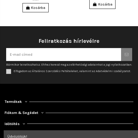
Kosárba
Kosárba
Feliratkozás hírlevélre
Bármikor leiratkozhatsz. Ehhez keresd meg az elérhetőségi adatainkat a jogi nyilatkozatban.
Elfogadom az Általános Szerződési Feltételeket, valamint az Adatvédelmi szabályzatot.
Termékek
Fiókom & Segédlet
Időtöltés
Kapcsolat
Üdvözöljük!