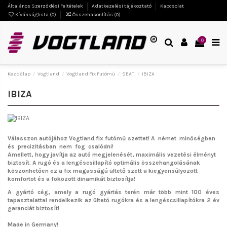
Általános Szerződési Feltételek
Adatkezelési tájékoztató
Kapcsolat
Kívánságlista (
0
)
Összehasonlítás (
0
)
0
Kezdőlap
Vogtland
Vogtland Fix Futómű
SEAT
IBIZA
IBIZA
Válasszon autójához Vogtland fix futómű szettet!
A német minőségben
és precizitásban nem fog csalódni!
Amellett, hogy javítja az autó megjelenését, maximális vezetési élményt
biztosít. A rugó és a lengéscsillapító optimális összehangolásának
köszönhetően ez a fix magasságú ültető szett a kiegyensúlyozott
komfortot és a fokozott dinamikát biztosítja!
A gyártó cég, amely a rugó gyártás terén már több mint 100 éves
tapasztalattal rendelkezik az ültető rugókra és a lengéscsillapítókra 2 év
garanciát biztosít!
Made in Germany!