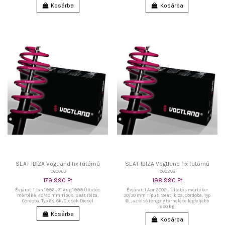
Kosárba
Kosárba
SEAT IBIZA Vogtland fix futómű
SEAT IBIZA Vogtland fix futómű
960063
960268
179 990 Ft
198 990 Ft
Évjárat: 1 Jan 1996 - 31 Aug 1999 Ültetés
Évjárat: 1 Apr 2002 - Ültetés mértéke:
mértéke: 40/40 mm Típus: Seat Ibiza,
30/30 mm Típus: Seat Ibiza, Cordoba, Typ
Cordoba, Typ 6K, 6K/C, csak Diesel
6L, az első tengely terhelése legfeljebb
890 kg
Kosárba
Kosárba