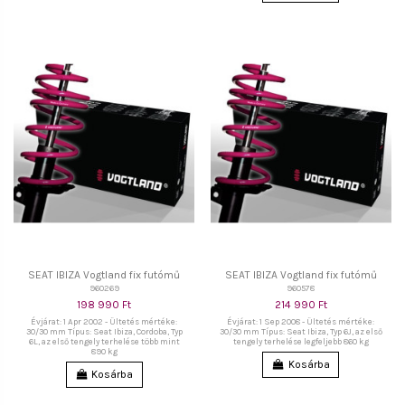
SEAT IBIZA Vogtland fix futómű
SEAT IBIZA Vogtland fix futómű
960269
960578
198 990 Ft
214 990 Ft
Évjárat: 1 Apr 2002 - Ültetés mértéke:
Évjárat: 1 Sep 2008 - Ültetés mértéke:
30/30 mm Típus: Seat Ibiza, Cordoba, Typ
30/30 mm Típus: Seat Ibiza, Typ 6J, az első
6L, az első tengely terhelése több mint
tengely terhelése legfeljebb 860 kg
890 kg
Kosárba
Kosárba