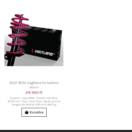
SEAT IBIZA Vogtland fix futómű
960579
214 990 Ft
Évjárat: 1 Sep 2008 - Ültetés mértéke:
30/30 mm Típus: Seat Ibiza, Typ 6J, az első
tengely terhelése több mint 860 kg
Kosárba