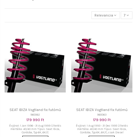
Relevancia
7
SEAT IBIZA Vogtland fix futómű
SEAT IBIZA Vogtland fix futómű
960062
960063
179 990 Ft
179 990 Ft
Évjárat: 1 Jan 1996 - 31 Aug 1999 Ültetés
Évjárat: 1 Aug 1993 - 31 Dec 1995 Ültetés
mértéke: 40/40 mm Típus: Seat Ibiza,
mértéke: 40/40 mm Típus: Seat Ibiza,
Cordoba, Typ 6K, 6K/C
Cordoba, Typ 6K, 6K/C, csak Diesel