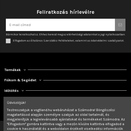
Feliratkozás hírlevélre
Bármikor leiratkozhatsz. Ehhez keresd meg az elérhetőségi adatainkat a jogi nyilatkozatban.
Elfogadom az Általános Szerződési Feltételeket, valamint az Adatvédelmi szabályzatot.
Termékek
Fiókom & Segédlet
Időtöltés
Kapcsolat
Üdvözöljük!
Testreszabjuk a vogtland.hu webáruházat a Számodra! Böngészési
magatartásod alapján személyre szabjuk az oldal tartalmát, és
megjelenítjük a legrelevánsabb ajánlatokat és termékeket Számodra. Az
"Elfogadom" gombra kattintva vagy a mezőn kívülre kattintva elfogadod a
cookie-k használatát és a weboldalon érzékelt viselkedési információk