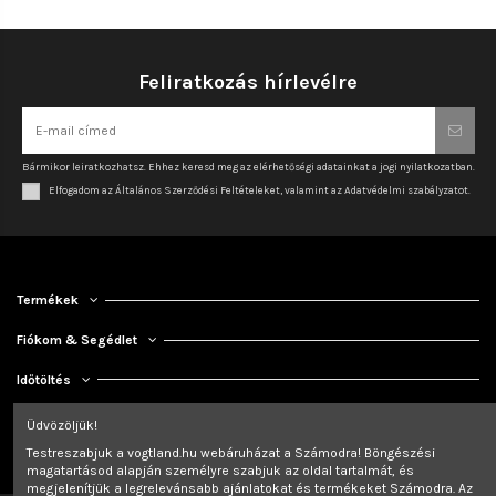
Feliratkozás hírlevélre
Bármikor leiratkozhatsz. Ehhez keresd meg az elérhetőségi adatainkat a jogi nyilatkozatban.
Elfogadom az Általános Szerződési Feltételeket, valamint az Adatvédelmi szabályzatot.
Termékek
Fiókom & Segédlet
Időtöltés
Kapcsolat
Üdvözöljük!
Testreszabjuk a vogtland.hu webáruházat a Számodra! Böngészési
magatartásod alapján személyre szabjuk az oldal tartalmát, és
megjelenítjük a legrelevánsabb ajánlatokat és termékeket Számodra. Az