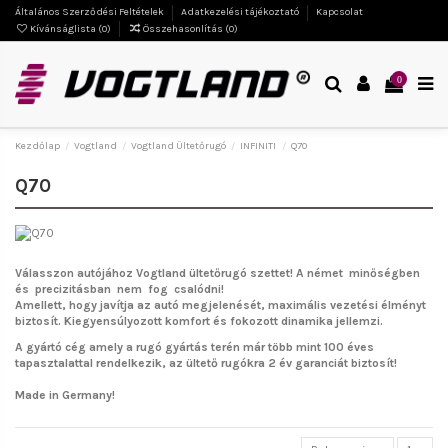
Általános Szerződési Feltételek
Adatkezelési tájékoztató
Kapcsolat
Kívánságlista (
0
)
Összehasonlítás (
0
)
0
Kezdőlap
Vogtland
Vogtland Ültetőrugó
INFINITI
Q70
Q70
Válasszon autójához Vogtland ültetőrugó szettet!
A német minőségben
és precizitásban nem fog csalódni!
Amellett, hogy javítja az autó megjelenését, maximális vezetési élményt
biztosít. Kiegyensúlyozott komfort és fokozott dinamika jellemzi.
A gyártó cég amely a rugó gyártás terén már több mint 100 éves
tapasztalattal rendelkezik, az ültető rugókra 2 év garanciát biztosít!
Made in Germany!