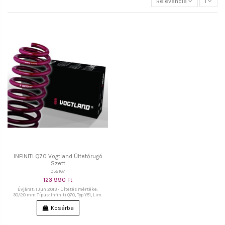
Relevancia
1
INFINITI Q70 Vogtland Ültetőrugó
Szett
952167
123 990 Ft
Évjárat: 1 Jun 2013 - Ültetés mértéke:
30/20 mm Típus: Infiniti Q70, Typ Y51, Lim.
Kosárba