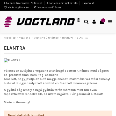
Általános Szerződési Feltételek
Adatkezelési tájékoztató
Kapcsolat
Kívánságlista (
0
)
Összehasonlítás (
0
)
0
Kezdőlap
Vogtland
Vogtland Ültetőrugó
HYUNDAI
ELANTRA
ELANTRA
Válasszon autójához Vogtland ültetőrugó szettet!
A német minőségben
és precizitásban nem fog csalódni!
Amellett, hogy javítja az autó megjelenését, maximális vezetési élményt
biztosít. Kiegyensúlyozott komfort és fokozott dinamika jellemzi.
A gyártó cég amely a rugó gyártás terén már több mint 100 éves
tapasztalattal rendelkezik, az ültető rugókra 2 év garanciát biztosít!
Made in Germany!
Nem találhatók termékek.