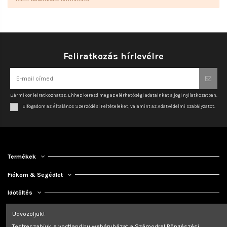
Feliratkozás hírlevélre
Bármikor leiratkozhatsz. Ehhez keresd meg az elérhetőségi adatainkat a jogi nyilatkozatban.
Elfogadom az Általános Szerződési Feltételeket, valamint az Adatvédelmi szabályzatot.
Termékek
Fiókom & Segédlet
Időtöltés
Kapcsolat
Üdvözöljük!
Testreszabjuk a vogtland.hu webáruházat a Számodra! Böngészési