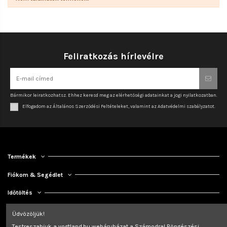
Feliratkozás hírlevélre
Bármikor leiratkozhatsz. Ehhez keresd meg az elérhetőségi adatainkat a jogi nyilatkozatban.
Elfogadom az Általános Szerződési Feltételeket, valamint az Adatvédelmi szabályzatot.
Termékek
Fiókom & Segédlet
Időtöltés
Kapcsolat
Üdvözöljük!
Testreszabjuk a vogtland.hu webáruházat a Számodra! Böngészési