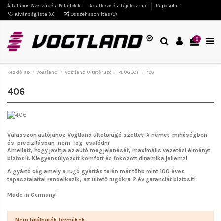
Általános Szerződési Feltételek
Adatkezelési tájékoztató
Kapcsolat
Kívánságlista (
0
)
Összehasonlítás (
0
)
0
Kezdőlap
Vogtland
Vogtland Ültetőrugó
PEUGEOT
406
406
Válasszon autójához Vogtland ültetőrugó szettet!
A német minőségben
és precizitásban nem fog csalódni!
Amellett, hogy javítja az autó megjelenését, maximális vezetési élményt
biztosít. Kiegyensúlyozott komfort és fokozott dinamika jellemzi.
A gyártó cég amely a rugó gyártás terén már több mint 100 éves
tapasztalattal rendelkezik, az ültető rugókra 2 év garanciát biztosít!
Made in Germany!
Nem találhatók termékek.